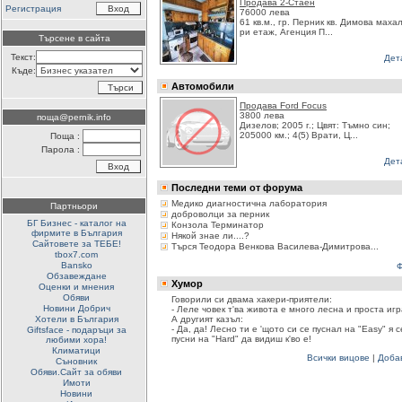
Продава 2-Стаен
Регистрация
76000 лева
61 кв.м., гр. Перник кв. Димова махал
ри етаж, Агенция П...
Търсене в сайта
Текст:
Дет
Къде:
Автомобили
Продава Ford Focus
3800 лева
поща@pernik.info
Дизелов; 2005 г.; Цвят: Tъмно син;
205000 км.; 4(5) Врати, Ц...
Поща :
Парола :
Дет
Последни теми от форума
Медико диагностична лаборатория
Партньори
доброволци за перник
БГ Бизнес - каталог на
Конзола Терминатор
фирмите в България
Някой знае ли....?
Сайтовете за ТЕБЕ!
Търся Теодора Венкова Василева-Димитрова...
tbox7.com
Bansko
Обзавеждане
Хумор
Оценки и мнения
Обяви
Говорили си двама хакери-приятели:
Новини Добрич
- Леле човек т'ва живота е много лесна и проста игр
Хотели в България
А другият казъл:
- Да, да! Лесно ти е 'щото си се пуснал на "Easy" я с
Giftsface - подаръци за
пусни на "Hard" да видиш к'во е!
любими хора!
Климатици
Всички вицове
|
Доба
Съновник
Обяви.Сайт за обяви
Имоти
Новини