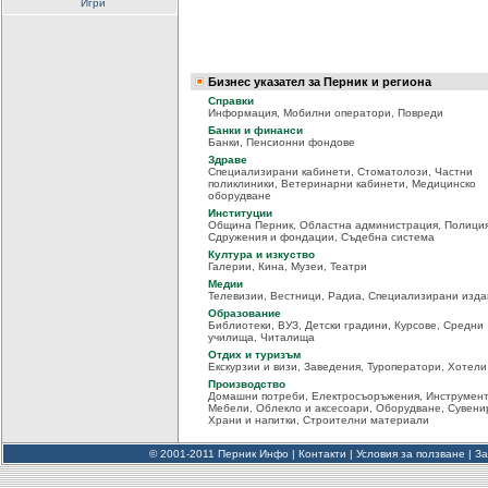
Игри
Бизнес указател за Перник и региона
Справки
Информация
,
Мобилни оператори
,
Повреди
Банки и финанси
Банки
,
Пенсионни фондове
Здраве
Специализирани кабинети
,
Стоматолози
,
Частни
поликлиники
,
Ветеринарни кабинети
,
Медицинско
оборудване
Институции
Община Перник
,
Областна администрация
,
Полици
Сдружения и фондации
,
Съдебна система
Култура и изкуство
Галерии
,
Кина
,
Музеи
,
Театри
Медии
Телевизии
,
Вестници
,
Радиа
,
Специализирани изда
Образование
Библиотеки
,
ВУЗ
,
Детски градини
,
Курсове
,
Средни
училища
,
Читалища
Отдих и туризъм
Екскурзии и визи
,
Заведения
,
Туроператори
,
Хотели
Производство
Домашни потреби
,
Електросъоръжения
,
Инструмен
Мебели
,
Облекло и аксесоари
,
Оборудване
,
Сувени
Храни и напитки
,
Строителни материали
© 2001-2011 Перник Инфо |
Контакти
|
Условия за ползване
|
За