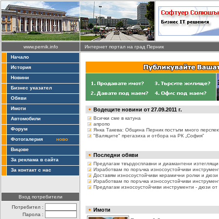
www.pernik.info
Интернет портал на град Перник
Начало
История
Новини
Бизнес указател
Обяви
Имоти
Водещите новини от 27.09.2011 г.
Всички сме в катуна
Автомобили
апропо
Форум
Янка Такева: Община Перник постъпи много перспе
"Валяците" прегазиха и отбора на РК „София”
Фотогалерия
ново
Вицове
Последни обяви
За реклама в сайта
Предлагам твърдосплавни и диамантени изтеглящи (
Изработвам по поръчка износоустойчиви инструменти
За контакт с нас
Доставям износоустойчиви керамични ролки и дюзи 
Изработвам по поръчка износоустойчиви инструменти
Предлагам износоустойчиви инструменти - дюзи от 
Вход потребители
Потребител :
Имоти
Парола :