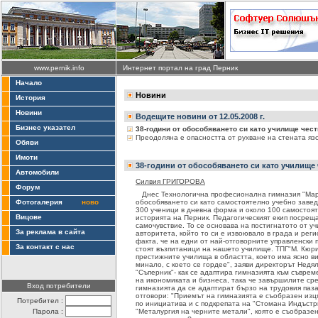
www.pernik.info
Интернет портал на град Перник
Начало
Новини
История
Новини
Водещите новини от 12.05.2008 г.
Бизнес указател
38-години от обособяването си като училище чес
Преодоляна е опасността от рухване на стената яз
Обяви
Имоти
38-години от обособяването си като училище
Автомобили
Силвия ГРИГОРОВА
Форум
Днес Технологична професионална гимназия "Мари
Фотогалерия
ново
обособяването си като самостоятелно учебно завед
300 ученици в дневна форма и около 100 самостоят
Вицове
историята на Перник. Педагогическият екип посрещ
самочувствие. То се основава на постигнатото от у
За реклама в сайта
авторитета, който то си е извоювало в града и рег
факта, че на едни от най-отговорните управленски 
За контакт с нас
стоят възпитаници на нашето училище. ТПГ"М. Кюри
престижните училища в областта, което има ясно ви
минало, с което се гордее", заяви директорът Недя
"Съперник"- как се адаптира гимназията към съвре
на икономиката и бизнеса, така че завършилите с
Вход потребители
гимназията да се адаптират бързо на трудовия паз
отговори: "Приемът на гимназията е съобразен изця
Потребител :
по инициатива и с подкрепата на "Стомана Индъстр
Парола :
"Металургия на черните метали", която е съобразе