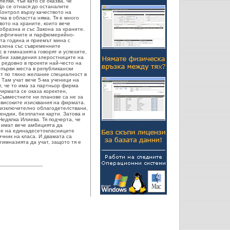
елки, тъй като се оказва, че
Що се отнася до останалите
"Контрол върху качеството на
ка в областта няма. Тя е много
вото на храните, които вече
ъобразна и със Закона за храните.
ацефтичните и парфюмерийно-
ата година и приемът мина с
разена със съвременните
с в гимназията говорят и успехите,
ебни заведения злеростниците на
 редовно в проекти най-често на
 първи места в републикански
т по тяхно желание специалност в
 Там учат вече 5-ма ученици на
, че то има за партньор фирма
ирмата се оказа коректен,
Съвместните ни планове са не за
 високите изисквания на фирмата.
 изключително облагодетелствани,
ендии, безплатни карти. Затова и
Недялка Илиева. Тя подчерта, че
с имат вече амбицията да
ите на единадесетокласниците
чник на класа. И двамата са
гимназията да учат, защото тя е