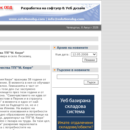
Четвъртък, 6 Август 2026
Архив на новините
тва ТПГ"М. Кюри"
Към дата :
овира в село Лесковец
 чества ТПГ"М. Кюри"
Търсене в новините
я Кюри" празнува 38 години от
ение. В момента в нея се обучават
елно. Гимназията е част от
а този ден със заслужено
чилището през тези години и от
иона. "Самочувствието ни идва от
постове в Перник и в страната
" в момента е едно от най-
зия за бъдещето си, но и с
лка Илиева. На въпрос на
менните изисквания и потребности
редно образование възпитаници на
ар, директорът на ТПГ"М. Кюри"
ло с пазара на труда. За тази цел,
и" разкрихме паралелката
на с потребностите на