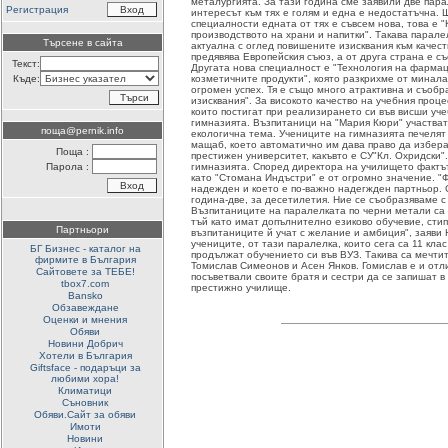
металургията. За тази година сме заявили две парал
Регистрация
интересът към тях е голям и една е недостатъчна. 
специалности едната от тях е съвсем нова, това е 
производството на храни и напитки". Такава паралел
Търсене в сайта
актуална с оглед повишените изисквания към качест
предявява Европейския съюз, а от друга страна е с
Текст:
Другата нова специалност е "Технология на фарм
Къде:
козметичните продукти", която разкрихме от минал
огромен успех. Тя е също много атрактивна и съоб
изисквания". За високото качество на учебния проце
които постигат при реализирането си във висши уч
гимназията. Възпитаници на "Мария Кюри" участват
поща@pernik.info
екологична тема. Учениците на гимназията печелят
мащаб, което автоматично им дава право да избера
Поща :
престижен университет, какъвто е СУ"Кл. Охридски".
Парола :
гимназията. Според директора на училището фактът
като "Стомана Индъстри" е от огромно значение. "Ф
надежден и което е по-важно надегжден партньор. 
година-две, за десетилетия. Ние се съобразяваме с
Възпитаниците на паралелката по черни метали са
тъй като имат допълнително езиково обучевие, стип
Партньори
възпитаниците й учат с желание и амбиция", заяви 
учениците, от тази паралелка, които сега са 11 кла
БГ Бизнес - каталог на
продължат обучението си във ВУЗ. Такива са мечт
фирмите в България
Томислав Симеонов и Асен Янков. Гомислав е и отли
Сайтовете за ТЕБЕ!
посъветвали своите братя и сестри да се запишат в 
tbox7.com
престижно училище.
Bansko
Обзавеждане
Оценки и мнения
Обяви
Новини Добрич
Хотели в България
Giftsface - подаръци за
любими хора!
Климатици
Съновник
Обяви.Сайт за обяви
Имоти
Новини