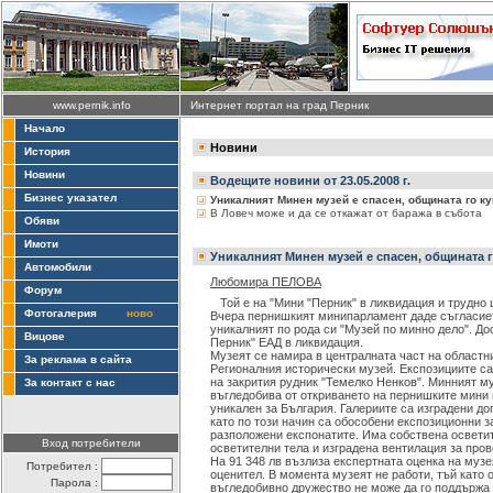
www.pernik.info
Интернет портал на град Перник
Начало
Новини
История
Новини
Водещите новини от 23.05.2008 г.
Бизнес указател
Уникалният Минен музей е спасен, общината го к
В Ловеч може и да се откажат от баража в събота
Обяви
Имоти
Уникалният Минен музей е спасен, общината г
Автомобили
Любомира ПЕЛОВА
Форум
Той е на "Мини "Перник" в ликвидация и трудно 
Фотогалерия
ново
Вчера пернишкият минипарламент даде съгласиет
уникалният по рода си "Музей по минно дело". До
Вицове
Перник" ЕАД в ликвидация.
Музеят се намира в централната част на областн
За реклама в сайта
Регионалния исторически музей. Експозициите са
на закрития рудник "Темелко Ненков". Минният м
За контакт с нас
въгледобива от откриването на пернишките мини 
уникален за България. Галериите са изградени до
като по този начин са обособени експозиционни за
разположени експонатите. Има собствена освети
Вход потребители
осветителни тела и изградена вентилация за пров
На 91 348 лв възлиза експертната оценка на муз
Потребител :
оценител. В момента музеят не работи, тъй като 
Парола :
въгледобивно дружество не може да го поддържа