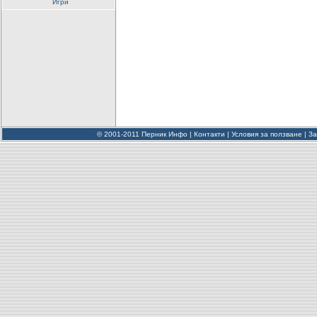
Игри
© 2001-2011 Перник Инфо |
Контакти
|
Условия за ползване
|
За