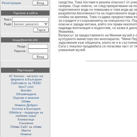
средства. Това поставя в реална опасност от ун
Регистрация
галерии. Още повече, че след прекратяване на п
подпочвените води се повишава и това води до 
Търсене в сайта
разработки.Киселинността на подпочвените води
спойка на крепежа. Това създава предпоставки в
Текст:
за сградите и съоръженията на повърхността. По
Къде:
опасни и заради метана, който оги прави неизполз
надежда вентилация и водоотлив, се казва в докл
Янакиева.
Въпросът за предоставянето на Минния музей е 
културното министерство многократно. "Мини Пер
поща@pernik.info
задължения към общината, които не е в състояние
Сега с покупко-продажбата се погасява част от 
Поща :
уникалния музей.
Парола :
Партньори
БГ Бизнес - каталог на
фирмите в България
Сайтовете за ТЕБЕ!
tbox7.com
Bansko
Обзавеждане
Оценки и мнения
Обяви
Новини Добрич
Хотели в България
Giftsface - подаръци за
любими хора!
Климатици
Съновник
Обяви.Сайт за обяви
Имоти
Новини