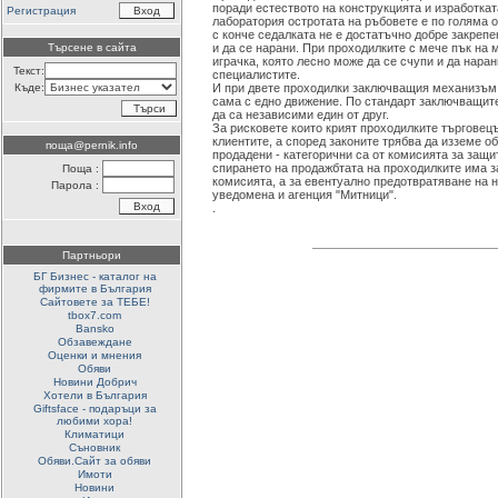
поради естеството на конструкцията и изработка
Регистрация
лаборатория остротата на ръбовете е по голяма 
с конче седалката не е достатъчно добре закрепе
Търсене в сайта
и да се нарани. При проходилките с мече пък на 
играчка, която лесно може да се счупи и да наран
Текст:
специалистите.
Къде:
И при двете проходилки заключващия механизъм
сама с едно движение. По стандарт заключващите
да са независими един от друг.
За рисковете които крият проходилките търговец
клиентите, а според законите трябва да изземе об
поща@pernik.info
продадени - категорични са от комисията за защи
спирането на продажбтата на проходилките има з
Поща :
комисията, а за евентуално предотвратяване на н
Парола :
уведомена и агенция "Митници".
.
Партньори
БГ Бизнес - каталог на
фирмите в България
Сайтовете за ТЕБЕ!
tbox7.com
Bansko
Обзавеждане
Оценки и мнения
Обяви
Новини Добрич
Хотели в България
Giftsface - подаръци за
любими хора!
Климатици
Съновник
Обяви.Сайт за обяви
Имоти
Новини