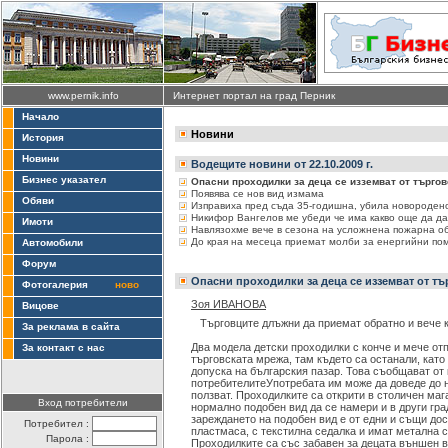
www.pernik.info
Интернет портал на град Перник
Начало
Новини
История
Новини
Водещите новини от 22.10.2009 г.
Бизнес указател
Опасни проходилки за деца се изземват от търго
Появява се нов вид измама
Обяви
Изправиха пред съда 35-годишна, убила новороден
Никифор Вангелов ме убеди че има какво още да да
Имоти
Навлязохме вече в сезона на усложнена пожарна о
До края на месеца приемат молби за енергийни п
Автомобили
Форум
Опасни проходилки за деца се изземват от т
Фотогалерия
ново
Зоя ИВАНОВА
Вицове
Tърговците длъжни да приемат обратно и вече 
За реклама в сайта
Два модела детски проходилки с конче и мече от
За контакт с нас
търговската мрежа, там където са останали, като
допуска на българския пазар. Това съобщават от
потребителитеУпотребата им може да доведе до н
ползват. Проходилките са открити в столичен маг
Вход потребители
нормално подобен вид да се намери и в други гра
зареждането на подобен вид е от едни и същи дос
Потребител :
пластмаса, с текстилна седалка и имат метална 
Парола :
Проходилките са със забавен за децата външен ви