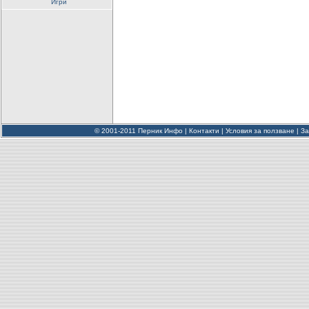
Игри
© 2001-2011 Перник Инфо |
Контакти
|
Условия за ползване
|
За