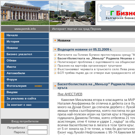
www.pernik.info
Интернет портал на град Перник
Начало
Новини
История
Новини
Водещите новини от 05.11.2009 г.
Бизнес указател
Жителите на Големо Бучино протестираха срещу "
Баскетболистката на „Миньор” Радмила Нешева с 
Обяви
Политизират проблема с оцеляването на общинска
Празник на картофа организират трънчани
Имоти
Възстановяват черквата в трънското село Лева река
БСП трябва първо да се отвори към гражданското о
Автомобили
Форум
Баскетболистката на „Миньор” Радмила Неше
Фотогалерия
ново
кръга
Вицове
Яне АНЕСТИЕВ
За реклама в сайта
Камелия Михалкова втора в класацията за MVP,
Наталия Ануфриенка бе отлична в дебюта си в б
За контакт с нас
много на Дунав Еконт да спечели дербито с Луко
имаше нейна съотборничка, която постигна по-до
приза най-полезен играч на третия кръг в Национа
годишната Даниела Петева, която отбеляза 21 точ
Вход потребители
асистенции, отне 4 топки и удари 1 „чадър” за об
всички баскетболистки в лигата в този трети кръг. 
Потребител :
от 5 от зоната на 3-те точки, а това бо достатъчн
Парола :
Еконт над Лукойл Нефтохимик с 95-74.Камелия Ми