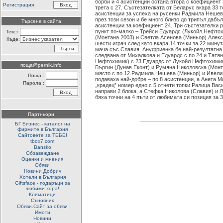
борби и 4 асистенции остана втора с коефициент
Регистрация
трета с 27. Състезателката от Беларус вкара 33 т
асистенции за успеха на русенки.Радмила Нешев
през този сезон и бе много близо до трипъл дабъл 
Търсене в сайта
асистенции за коефициент 24. Три състезателки 
пункт по-малко – Трейси Едуардс (Лукойл Нефто
Текст:
(Монтана 2003) и Светла Асенова (Миньор).Алек
Къде:
шести играч след като вкара 14 точки за 22 минут
мача със Славия. Ануфриенка бе най-резултатна в
следвана от Михалкова и Едуардс с по 24 и Татя
Нефтохимик) с 23.Едуардс от Лукойл Нефтохимик
поща@pernik.info
Бъргин (Дунав Еконт) и Румяна Николовска (Монт
място с по 12.Радмила Нешева (Миньор) и Ивели
Поща :
подаваха най-добре – по 8 асистенции, а Анета М
Парола :
„крадец” номер едно с 5 отнети топки.Ралица Ва
направи 2 блока, а Стефка Николова (Славия) и
бяха точни на 4 пъти от любимата си позиция за 3
Партньори
БГ Бизнес - каталог на
фирмите в България
Сайтовете за ТЕБЕ!
tbox7.com
Bansko
Обзавеждане
Оценки и мнения
Обяви
Новини Добрич
Хотели в България
Giftsface - подаръци за
любими хора!
Климатици
Съновник
Обяви.Сайт за обяви
Имоти
Новини