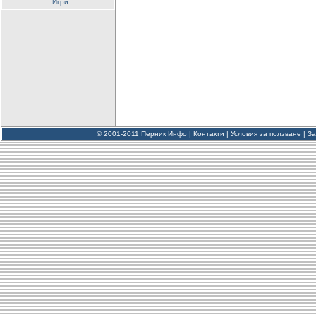
Игри
© 2001-2011 Перник Инфо |
Контакти
|
Условия за ползване
|
За