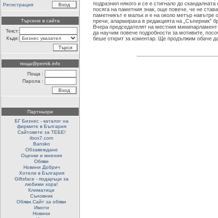
подразнил някого и се е стигнало до скандалната
Регистрация
посяга на паметния знак, още повече, че не став
паметникът е малък и е на около метър навътре о
Търсене в сайта
пречи, алармираха в редакцията на „Съперник” б
Вчера председателят на местния минипарламент 
Текст:
да научим повече подробности за мотивите, посо
Къде:
беше открит за коментар. Ще продължим обаче д
поща@pernik.info
Поща :
Парола :
Партньори
БГ Бизнес - каталог на
фирмите в България
Сайтовете за ТЕБЕ!
tbox7.com
Bansko
Обзавеждане
Оценки и мнения
Обяви
Новини Добрич
Хотели в България
Giftsface - подаръци за
любими хора!
Климатици
Съновник
Обяви.Сайт за обяви
Имоти
Новини