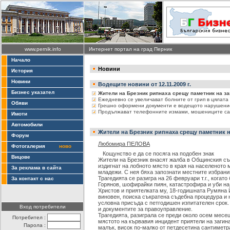
www.pernik.info
Интернет портал на град Перник
Начало
Новини
История
Новини
Водещите новини от 12.11.2009 г.
Бизнес указател
Жители на Брезник рипнаха срещу паметник на за
Ежедневно се увеличават болните от грип в цялата
Обяви
Грешно оформени документи е водещото нарушение
Продължават телефонните измами, мошениците са 
Имоти
Автомобили
Жители на Брезник рипнаха срещу паметник н
Форум
Любомира ПЕЛОВА
Фотогалерия
ново
Кощунство е да се посяга на подобен знак
Вицове
Жители на Брезник внасят жалба в Общинския съ
издигнат на лобното място в края на населеното
За реклама в сайта
младежи. С нея бяха запознати местните избрани
Трагедията се разигра на 26 февруари т.г., когат
За контакт с нас
Горянов, шофирайки пиян, катастрофира и уби на
Христов и приятелката му, 18-годишната Румяна 
виновен, поиска съкратена съдебна процедура и н
условна присъда с петгодишен изпитателен срок. 
Вход потребители
и документите за правоуправление.
Трагедията, разиграла се преди около осем месец
Потребител :
мястото на кървавия инцидент приятели на загин
Парола :
малък, висок по-малко от петдесетина сантиметра