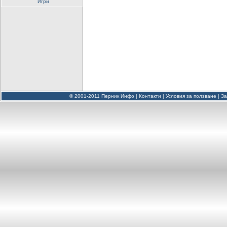
Игри
© 2001-2011 Перник Инфо |
Контакти
|
Условия за ползване
|
За