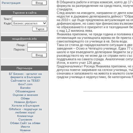
В Общината работи и втора комисия, която до 17
Регистрация
формула за разпределение на средствата, получ
стандарти.
Търсене в сайта
След анализ на изводите, направени от двете ком
недостиг в държавно делегираната дейност "Обра
Текст:
на 2010 г. ще бъде предложена актуализация на 
Къде:
дофинансиране, но само при финансова възможн
че образованието е приоритет и в тазгодишния б
с над 1,2 милиона лева.
Янакиева припомни, че преди година и половина 
оптимизация на училищната мрежа не бе приета 
поща@pernik.info
самозатварящото се училище в кв. Бела вода.
Така се стигна до парадоскалните ситуации в дв
Поща :
заведения – Осмо и Четвърто училище. Едва 77 с
Парола :
школо и при въведените делегирани бюджети за у
ръководството му не може да се справи нито със 
поддръжката на самата сграда. Аналогичнае ситу
Изток, в което учат 126 деца.
Градоначалникът Росица Янакиева припомни, че 
Партньори
допуска повече закриване на селски училища, тъ
означава и запазването на живота в малкото сел
БГ Бизнес - каталог на
градски училища е недопустимо, бе категорична 
фирмите в България
Сайтовете за ТЕБЕ!
tbox7.com
Bansko
Обзавеждане
Оценки и мнения
Обяви
Новини Добрич
Хотели в България
Giftsface - подаръци за
любими хора!
Климатици
Съновник
Обяви.Сайт за обяви
Имоти
Новини