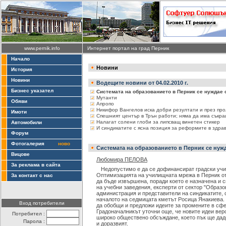
www.pernik.info
Интернет портал на град Перник
Начало
Новини
История
Новини
Водещите новини от 04.02.2010 г.
Бизнес указател
Системата на образованието в Перник се нуждае 
Мутанти
Обяви
Апропо
Никифор Вангелов иска добри резултати и през пр
Имоти
Спешният център в Трън работи; няма да има съкр
Налагат солени глоби за липсващ винетен стикер
Автомобили
И синдикатите с ясна позиция за реформите в здра
Форум
Фотогалерия
ново
Системата на образованието в Перник се нуж
Вицове
Любомира ПЕЛОВА
За реклама в сайта
Недопустимо е да се дофинансират градски учи
Оптимизацията на училищната мрежа в Перник отн
За контакт с нас
да бъде извършена, поради което е назначена и 
на учебни заведения, експерти от сектор "Образ
администрация и представители на синдикатите,
началото на седмицата кметът Росица Янакиева. 
Вход потребители
да обобщи и предложи идеите за промените в сфе
Градоначалникът уточни още, че новите идеи вер
Потребител :
широко обществено обсъждане, което пък ще дад
Парола :
и доразвият.