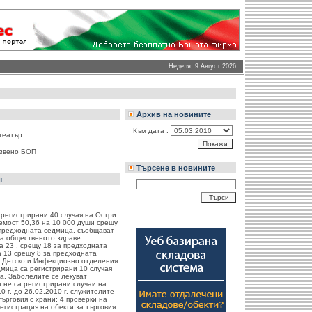
Неделя, 9 Август 2026
Архив на новините
Към дата :
театър
 звено БОП
Търсене в новините
т
а регистрирани 40 случая на Остри
яемост 50,36 на 10 000 души срещу
 предходната седмица, съобщават
на общественото здраве..
а 23 , срещу 18 за предходната
 13 срещу 8 за предходната
в Детско и Инфекциозно отделения
дмица са регистрирани 10 случая
а. Заболелите се лекуват
 не са регистрирани случаи на
 г. до 26.02.2010 г. служителите
ърговия с храни; 4 проверки на
регистрация на обекти за търговия