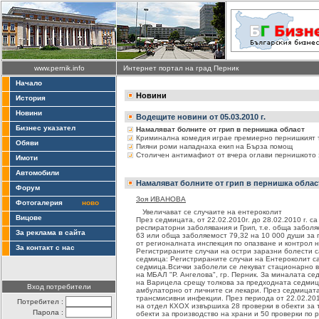
www.pernik.info
Интернет портал на град Перник
Начало
Новини
История
Новини
Водещите новини от 05.03.2010 г.
Бизнес указател
Намаляват болните от грип в пернишка област
Криминална комедия играе премиерно пернишкият 
Обяви
Пияни роми нападнаха екип на Бърза помощ
Столичен антимафиот от вчера оглави пернишкото
Имоти
Автомобили
Намаляват болните от грип в пернишка облас
Форум
Зоя ИВАНОВА
Фотогалерия
ново
Увеличават се случаите на ентероколит
Вицове
През седмицата, от 22.02.2010г. до 28.02.2010 г. с
респираторни заболявания и Грип, т.е. обща забол
За реклама в сайта
63 или обща заболяемост 79,32 на 10 000 души за
от регионалната инспекция по опазване и контрол 
За контакт с нас
Регистрираните случаи на остри заразни болести с
седмица: Регистрираните случаи на Ентероколит са
седмица.Всички заболели се лекуват стационарно 
на МБАЛ "Р. Ангелова", гр. Перник. За миналата се
на Варицела срещу толкова за предходната седмиц
Вход потребители
амбулаторно от личните си лекари. През седмицата
трансмисивни инфекции. През периода от 22.02.2010
Потребител :
на отдел КХОХ извършиха 28 проверки в обекти за т
Парола :
обекти за производство на храни и 50 проверки по 