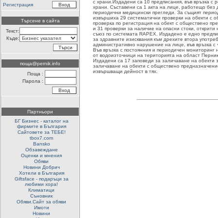
с храни.Издадени са 10 предписания, във връзка с р
Регистрация
храни. Съставени са 1 акта на лице, работещо без
периодични медицински прегледи. За същият перио
извършиха 29 систематични проверки на обекти с 
Търсене в сайта
проверка по регистрация на обект с обществено пр
и 31 проверки за наличие на опасни стоки, открити
Текст:
съюз по системата RAPEX. Издадено е едно предпи
Къде:
за здравните изисквания към дрехите втора употреб
административно нарушение на лице, във връзка с ч
Във връзка с постоянния и периодичен мониторинг н
от водоизточници на територията на област Перник
Издадени са 17 заповеди за заличаване на обекти з
поща@pernik.info
заличаване на обекти с обществено предназначение
извършващи дейност в тях.
Поща :
Парола :
Партньори
БГ Бизнес - каталог на
фирмите в България
Сайтовете за ТЕБЕ!
tbox7.com
Bansko
Обзавеждане
Оценки и мнения
Обяви
Новини Добрич
Хотели в България
Giftsface - подаръци за
любими хора!
Климатици
Съновник
Обяви.Сайт за обяви
Имоти
Новини