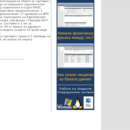
егистрация на обекти за търговия с
 да са извършило задължителни
д служителите в отдел КНОС
обществено предназначение; 1
едназначение; 17 проверки на МПС
 на територията на Европейският
сание, във връзка с Наредба №27
а .Съставен е 1 акт за
л. 56 от Закона за здравето.
а водите са взети 12 проби води
.
а търговия с храни и 2 заповеди за
, по искане на лицата