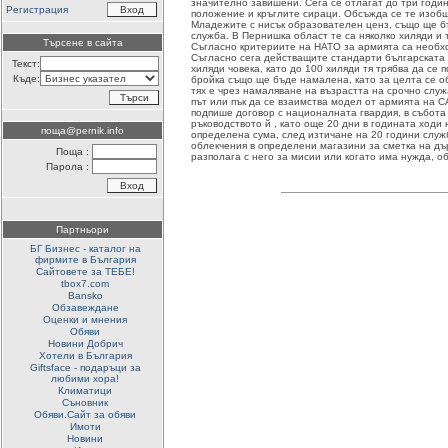
значително завишени. Сега се отлагат до три годи
Регистрация
положение и кръглите сираци. Обсъжда се те изобщ
Младежите с нисък образователен ценз, също ще б
служба. В Пернишка област те са няколко хиляди и 
Търсене в сайта
Съгласно критериите на НАТО за армията са необх
Съгласно сега действащите стандарти българската
Текст:
хиляди човека, като до 100 хиляди тя трябва да се 
Къде:
бройка също ще бъде намалена, като за целта се о
тях е чрез намаляване на възрастта на срочно служ
път или пък да се взаимства модел от армията на СА
подпише договор с националната гвардия, в събота
ръководството й , като още 20 дни в годината ходи 
поща@pernik.info
определена сума, след изтичане на 20 години служб
облекчения в определени магазини за сметка на дъ
Поща :
разполага с него за мисии или когато има нужда, о
Парола :
Партньори
БГ Бизнес - каталог на
фирмите в България
Сайтовете за ТЕБЕ!
tbox7.com
Bansko
Обзавеждане
Оценки и мнения
Обяви
Новини Добрич
Хотели в България
Giftsface - подаръци за
любими хора!
Климатици
Съновник
Обяви.Сайт за обяви
Имоти
Новини