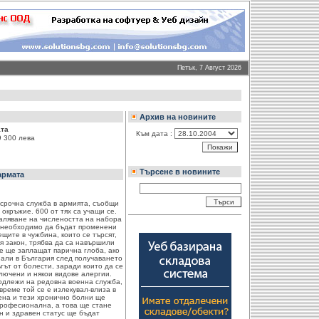
Петък, 7 Август 2026
Архив на новините
ата
Към дата :
9 300 лева
Търсене в новините
армата
срочна служба в армията, съобщи
окръжие. 600 от тях са учащи се.
аляване на числеността на набора
 е необходимо да бъдат променени
щите в чужбина, които се търсят,
я закон, трябва да са навършили
Те ще заплащат парична глоба, ако
нали в България след получаването
ът от болести, заради които да се
лючени и някои видове алергии.
подлежи на редовна военна служба,
време той се е излекувал-влиза в
ена и тези хронично болни ще
професионална, а това ще стане
н и здравен статус ще бъдат