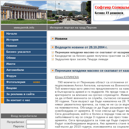
www.pernik.info
Интернет портал на град Перник
Начало
Новини
История
Новини
Водещите новини от 28.10.2004 г.
Бизнес указател
Пернишки младежи масово се скатават от казарм
Кандидатки за бизнес-дами получиха грантове за 2
Обяви
Задушлив прах засипа Твърди ливади
Имоти
Автомобили
Пернишки младежи масово се скатават от каз
Форум
Юлия КУЛИНСКА
Фотогалерия
ново
790 момчета от Пернишка област са отложени от 
подполковник Ангел Ангелов, началник на Военното 
Вицове
Той коментира като уместно предложението за нам
в българската армия и го подкрепя. Но преди това
За реклама в сайта
критериите за влизане на срочно служещите. Живее
за да отбият военната си служба, съгласно сегашни
За контакт с нас
30 години. Тази възраст ще бъде намалена на 28. 
нямат уважителна причина, за това,че не са се вър
на повиквателна. Обсъжда се да бъде разширен кръг
освобождава от армията. В този списък ще бъдат вк
Сега донаборник, който е болен и поради това не 
Вход потребители
заболяването му се следи 3 години и ако през това 
армията. Сега процедурата за това ще бъде съкрат
Потребител :
бъдат освобождавани веднага. Ако армията стане 
Парола :
най-късно до 2010 година, изискванията за социале