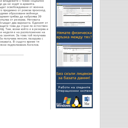
ни младежите с тежко социално
о да не ходят в армията.
ъдат освобождавани от военна
то предимно от ромски произход.
одими образовани войници.
 армия трябва да наброява 39
попълва от резерва. Неговата
бсъждат два варианта. Единият от
ащите това да стане по естествен
Щ. Там, всеки който е в резерва и
 и неделя е на разположение на
на занятия. За това той получава
а получава пенсия, пазарува с
ржавата. В същото време тя
бясни подполковник Ангелов.