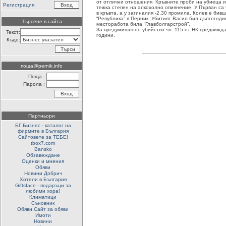
от отлични отношения. Кръвните проби на убиеца и
Регистрация
тежка степен на алкохолно опиянение. У Първан са
в кръвта, а у загиналия -2,30 промила. Колев е би
“Република” в Перник. Убитият Васил бил дългогод
Търсене в сайта
месторабота била “Главболгарстрой”.
За предумишлено убийство чл. 115 от НК предвижда
Текст:
години.
Къде:
поща@pernik.info
Поща :
Парола :
Партньори
БГ Бизнес - каталог на
фирмите в България
Сайтовете за ТЕБЕ!
tbox7.com
Bansko
Обзавеждане
Оценки и мнения
Обяви
Новини Добрич
Хотели в България
Giftsface - подаръци за
любими хора!
Климатици
Съновник
Обяви.Сайт за обяви
Имоти
Новини