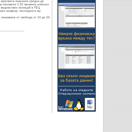
 жертвата показали средна до
 установени 2,52 промила алкохол
вш ведомствен полицай в ТЕЦ
ишен шофьор, последната му
 лишаване от свобода от 10 до 20