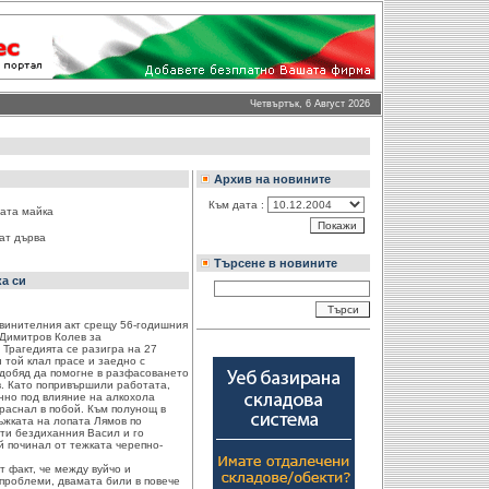
Четвъртък, 6 Август 2026
Архив на новините
Към дата :
ата майка
ат дърва
Търсене в новините
ка си
винителния акт срещу 56-годишния
 Димитров Колев за
Трагедията се разигра на 27
 той клал прасе и заедно с
едобяд да помогне в разфасоването
в. Като попривършили работата,
енно под влияние на алкохола
раснал в побой. Към полунощ в
ъжката на лопата Лямов по
ти бездиханния Васил и го
й починал от тежката черепно-
 факт, че между вуйчо и
проблеми, двамата били в повече