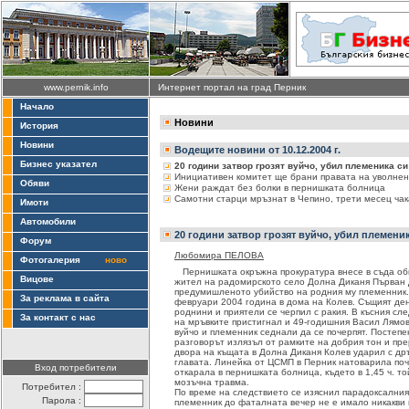
www.pernik.info
Интернет портал на град Перник
Начало
Новини
История
Новини
Водещите новини от 10.12.2004 г.
Бизнес указател
20 години затвор грозят вуйчо, убил племеника си
Инициативен комитет ще брани правата на уволнен
Обяви
Жени раждат без болки в пернишката болница
Самотни старци мръзнат в Чепино, трети месец чак
Имоти
Автомобили
20 години затвор грозят вуйчо, убил племени
Форум
Любомира ПЕЛОВА
Фотогалерия
ново
Пернишката окръжна прокуратура внесе в съда об
Вицове
жител на радомирското село Долна Диканя Първан
предумишленото убийство на родния му племенник. 
За реклама в сайта
февруари 2004 година в дома на Колев. Същият ден
роднини и приятели се черпил с ракия. В късния сл
За контакт с нас
на мръвките пристигнал и 49-годишния Васил Лямо
вуйчо и племенник седнали да се почерпят. Постеп
разговорът излязъл от рамките на добрия тон и пре
двора на къщата в Долна Диканя Колев ударил с др
главата. Линейка от ЦСМП в Перник натоварила поч
Вход потребители
откарала в пернишката болница, където в 1,45 ч. то
мозъчна травма.
Потребител :
По време на следствието се изяснил парадоксалният
Парола :
племенник до фаталната вечер не е имало никакви 