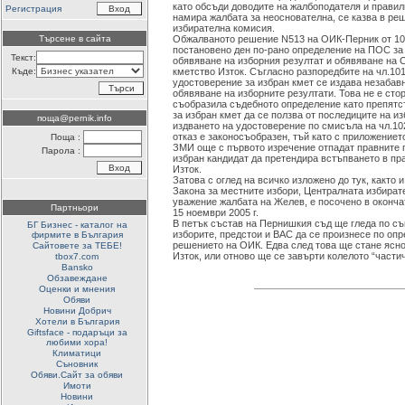
като обсъди доводите на жалбоподателя и правил
Регистрация
намира жалбата за неоснователна, се казва в ре
избирателна комисия.
Търсене в сайта
Обжалваното решение N513 на ОИК-Перник от 10.1
постановено ден по-рано определение на ПОС за
Текст:
обявяване на изборния резултат и обявяване на 
Къде:
кметство Изток. Съгласно разпоредбите на чл.101,
удостоверение за избран кмет се издава незабав
обявяване на изборните резултати. Това не е сто
съобразила съдебното определение като препят
за избран кмет да се ползва от последиците на из
поща@pernik.info
издването на удостоверение по смисъла на чл.10
отказ е законосъобразен, тъй като с приложението
Поща :
ЗМИ още с първото изречение отпадат правните 
Парола :
избран кандидат да претендира встъпването в пр
Изток.
Затова с оглед на всичко изложено до тук, както и 
Закона за местните избори, Централната избират
уважение жалбата на Желев, е посочено в оконч
Партньори
15 ноември 2005 г.
В петък състав на Пернишкия съд ще гледа по съ
БГ Бизнес - каталог на
изборите, предстои и ВАС да се произнесе по оп
фирмите в България
решението на ОИК. Едва след това ще стане ясн
Сайтовете за ТЕБЕ!
Изток, или отново ще се завърти колелото “частич
tbox7.com
Bansko
Обзавеждане
Оценки и мнения
Обяви
Новини Добрич
Хотели в България
Giftsface - подаръци за
любими хора!
Климатици
Съновник
Обяви.Сайт за обяви
Имоти
Новини