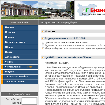
www.pernik.info
Интернет портал на град Перник
Начало
Новини
История
Новини
Водещите новини от 17.11.2005 г.
Бизнес указател
ЦИКМИ отхвърли жалбата на Желев
Здравната каса ще плаща само за свършена работа
Обяви
Медици бъркат реда за водене на първична докуме
Имоти
Автомобили
ЦИКМИ отхвърли жалбата на Желев
Форум
Любомира ПЕЛОВА
Фотогалерия
ново
Жалбата на кандидата на обединената десница 
кмет на кметство Изток, с която той обжалва реш
Вицове
Общинската избирателна комисия в Перник за не
оставена без уважение. Това гласи решението на
За реклама в сайта
комисия за местни избори с номер 1657 от 15 но
на ЦИКМИ Димитър Костов. То е окончателно и н
За контакт с нас
За отказа си ОИК се мотивира с това, че решение
е обявен за избран кмет на Изток, се обжалва в 
и определение на окръжната съдебна инстанция от
изпълнението на решението на ОИК от 6 ноември 
Вход потребители
Желев се правят оплаквания за незаконосъобраз
Общинската избирателна комисия в Перник, тъй 
Потребител :
комисията, издадено било извън компетентността
Парола :
било влязло в сила. Твръди се, че ОИК нарушава ч