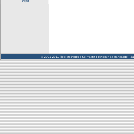
Игри
© 2001-2011 Перник Инфо |
Контакти
|
Условия за ползване
|
За