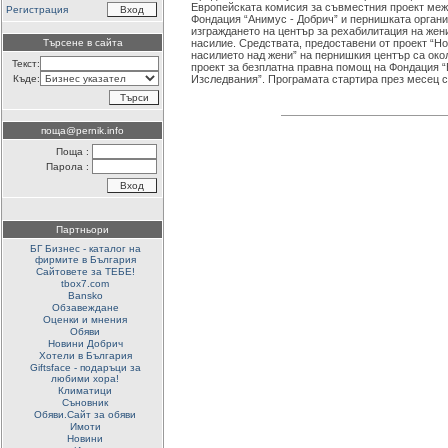
Европейската комисия за съвместния проект меж
Регистрация
Фондация “Анимус - Добрич” и пернишката органи
изграждането на център за рехабилитация на жен
Търсене в сайта
насилие. Средствата, предоставени от проект “Но
насилието над жени” на пернишкия център са окол
Текст:
проект за безплатна правна помощ на Фондация 
Къде:
Изследвания”. Програмата стартира през месец с
поща@pernik.info
Поща :
Парола :
Партньори
БГ Бизнес - каталог на
фирмите в България
Сайтовете за ТЕБЕ!
tbox7.com
Bansko
Обзавеждане
Оценки и мнения
Обяви
Новини Добрич
Хотели в България
Giftsface - подаръци за
любими хора!
Климатици
Съновник
Обяви.Сайт за обяви
Имоти
Новини