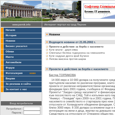
www.pernik.info
Интернет портал на град Перник
Начало
Новини
История
Новини
Водещите новини от 21.05.2002 г.
Бизнес указател
Проекти в действие за борба с насилието
Куче влачи - диря няма
Обяви
Спектакъл беляза годишнина на гимназията
Куче надуши дрога край Бучино
Имоти
Липсва ваксина против шарка
Автомобили
Форум
Проекти в действие за борба с насилието
Фотогалерия
ново
Бистра ТОРЛАКОВА
Вицове
14 000 евро и 10 000 долара са получените сред
претърпели насилие по различни програми, които
За реклама в сайта
проекти от различни неправителствени организа
фондации през 2001 година, съобщиха от Фондаци
За контакт с нас
Проектът “Заедно срещу насилието” е финансира
към посолството на САЩ. Той е изпълнен като па
“Анимус - Пловдив” през 2000-та и 2001 година. 
насилието в семейството е стартирала през юни 2
Вход потребители
отпуснати от Холандските обединени фондации. С
близо 3000 евро. 8 330 долара са вложени още в
Потребител :
интеграция на жени и деца, жертви на домашно на
Парола :
Средствата са отпуснати от Отворено общество. 