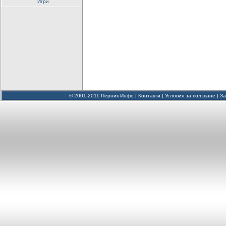
Игри
© 2001-2011 Перник Инфо |
Контакти
|
Условия за ползване
|
За