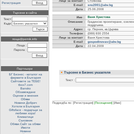
Лице за контакт :
Стоянова
Регистрация
E-mail :
sns2001@abv.bg
Дата :
25.06.2008
Търсене в сайта
Ваня Христова
Име :
Текст:
Описание :
Градинско проектиране, озеле
Къде:
поддръжка.
Адрес :
гр. Перник, кв.Църква
Телефон :
(089) 930 2554
Лице за контакт :
Ваня Христова
поща@pernik.info
E-mail :
gospodinovav@abv.bg
Поща :
Дата :
22.04.2009
Парола :
Партньори
Търсене в Бизнес указателя
БГ Бизнес - каталог на
фирмите в България
Текст :
Сайтовете за ТЕБЕ!
tbox7.com
Bansko
Обзавеждане
Оценки и мнения
Обяви
Новини Добрич
Подредба по:
[Регистрация]
[Посещения]
[Име]
Хотели в България
Giftsface - подаръци за
любими хора!
Климатици
Съновник
Обяви.Сайт за обяви
Имоти
Новини