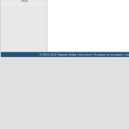
Игри
© 2001-2011 Перник Инфо |
Контакти
|
Условия за ползване
|
За