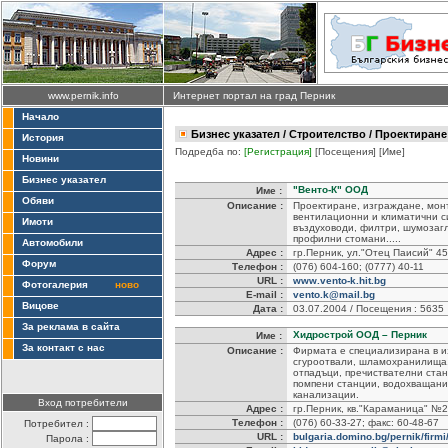
www.pernik.info
Интернет портал на град Перник
Начало
Бизнес указател
/
Строителство
/ Проектиране
История
Подредба по:
[Регистрация]
[Посещения]
[Име]
Новини
Бизнес указател
"Венто-К" ООД
Име :
Обяви
Описание :
Проектиране, изграждане, мон
вентилационни и климатични с
Имоти
въздуховоди, филтри, шумозагл
профилни стомани.....
Автомобили
Адрес :
гр.Перник, ул."Отец Паисий" 45
Форум
Телефон :
(076) 604-160; (0777) 40-11
URL :
www.vento-k.hit.bg
Фотогалерия
ново
E-mail :
vento.k@mail.bg
Вицове
Дата :
03.07.2004 / Посещения : 5635
За реклама в сайта
Хидрострой ООД – Перник
Име :
За контакт с нас
Описание :
Фирмата е специализирана в и
сгуроотвали, шламохранилища,
отпадъци, пречиствателни стан
помпени станции, водохващани
канализации.
Вход потребители
Адрес :
гр.Перник, кв."Караманица" №
Телефон :
(076) 60-33-27; факс: 60-48-67
Потребител :
URL :
bulgaria.domino.bg/pernik/firmi/
Парола :