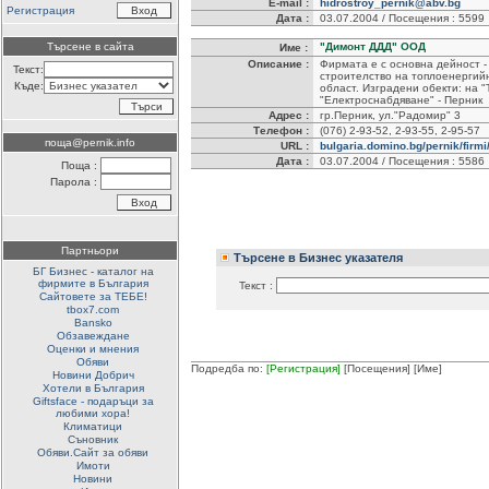
E-mail :
hidrostroy_pernik@abv.bg
Регистрация
Дата :
03.07.2004 / Посещения : 5599
Търсене в сайта
"Димонт ДДД" ООД
Име :
Описание :
Фирмата е с основна дейност -
Текст:
строителство на топлоенергий
Къде:
област. Изградени обекти: на "
"Електроснабдяване" - Перник
Адрес :
гр.Перник, ул."Радомир" 3
Телефон :
(076) 2-93-52, 2-93-55, 2-95-57
поща@pernik.info
URL :
bulgaria.domino.bg/pernik/firmi
Дата :
03.07.2004 / Посещения : 5586
Поща :
Парола :
Партньори
Търсене в Бизнес указателя
БГ Бизнес - каталог на
фирмите в България
Текст :
Сайтовете за ТЕБЕ!
tbox7.com
Bansko
Обзавеждане
Оценки и мнения
Обяви
Подредба по:
[Регистрация]
[Посещения]
[Име]
Новини Добрич
Хотели в България
Giftsface - подаръци за
любими хора!
Климатици
Съновник
Обяви.Сайт за обяви
Имоти
Новини