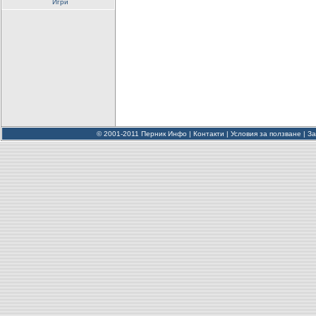
Игри
© 2001-2011 Перник Инфо |
Контакти
|
Условия за ползване
|
За