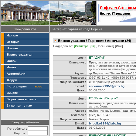
www.pernik.info
Интернет портал на град Перник
Начало
Бизнес указател
/
Търговия
/ Авточасти (24)
История
Подредба по:
[Регистрация]
[Посещения]
[Име]
Новини
Бизнес указател
ЕТ "ДИРИ"
Име :
Обяви
Описание :
Предлага авточасти, аксесоари
леки и лекотоварни автомобили
Имоти
диагностика от квалифицирани
Адрес :
гр.Перник, ул."Васил Левски" 1
Автомобили
Телефон :
(076) 63 11 49; (089) 850 9937;
Форум
Лице за контакт :
инж.Красимир Дуковски
E-mail :
anivanova1959@abv.bg
Фотогалерия
ново
Дата :
06.08.2006
Вицове
ЕТ "Бойко Петров"
Име :
За реклама в сайта
Описание :
Автоморга предлага части втор
За контакт с нас
автомобили.
Адрес :
гр.Перник, кв."Църква" зад чит
Телефон :
(076) 67-00-47
Лице за контакт :
Бойко Петров
Вход потребители
E-mail :
b_boiko8844@abv.bg
Дата :
01.04.2005
Потребител :
Парола :
БУЛМОТОР (BULMOTOR)
Име :