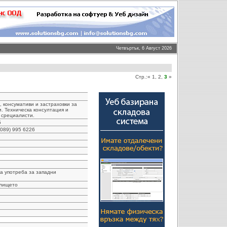
Четвъртък, 6 Август 2026
Стр.:
«
1
,
2
,
3
»
, консумативи и застраховки за
. Техническа консултация и
 срециалисти.
5
 (089) 995 6226
а употреба за западни
алището