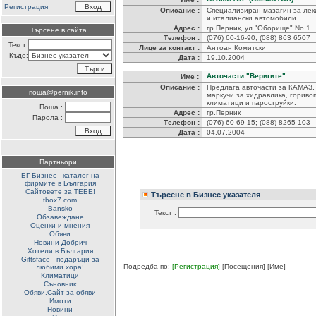
Регистрация
Описание :
Специализиран мазагин за лек
и италиански автомобили.
Адрес :
гр.Перник, ул."Оборище" No.1
Търсене в сайта
Телефон :
(076) 60-16-90; (088) 863 6507
Текст:
Лице за контакт :
Антоан Комитски
Къде:
Дата :
19.10.2004
Авточасти "Веригите"
Име :
Описание :
Предлага авточасти за КАМАЗ, 
поща@pernik.info
маркучи за хидравлика, гориво
климатици и пароструйки.
Поща :
Адрес :
гр.Перник
Парола :
Телефон :
(076) 60-69-15; (088) 8265 103
Дата :
04.07.2004
Партньори
БГ Бизнес - каталог на
фирмите в България
Сайтовете за ТЕБЕ!
Търсене в Бизнес указателя
tbox7.com
Bansko
Текст :
Обзавеждане
Оценки и мнения
Обяви
Новини Добрич
Хотели в България
Giftsface - подаръци за
Подредба по:
[Регистрация]
[Посещения]
[Име]
любими хора!
Климатици
Съновник
Обяви.Сайт за обяви
Имоти
Новини