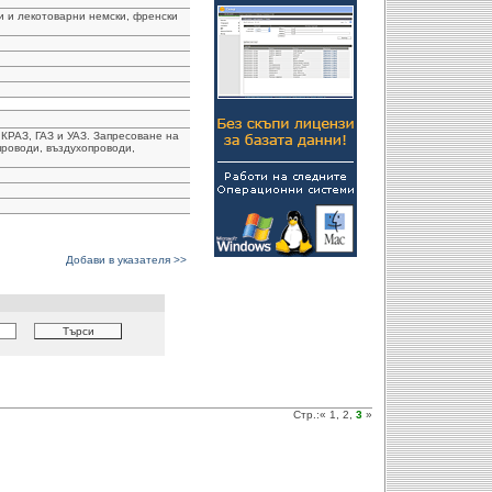
и и лекотоварни немски, френски
КРАЗ, ГАЗ и УАЗ. Запресоване на
проводи, въздухопроводи,
Добави в указателя >>
Стр.:
«
1
,
2
,
3
»