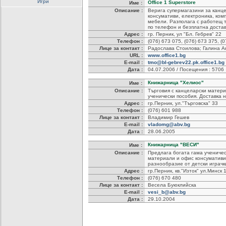
Игри
Office 1 Superstore
Име :
Описание :
Верига супермагазини за канц
консумативи, електроника, ком
мебели. Разполага с работещ 
по телефон и безплатна доста
Адрес :
гр. Перник, ул "Бл. Гебрев" 22
Телефон :
(076) 673 075, (076) 673 375, (
Лице за контакт :
Радослава Стоилова; Галина 
URL :
www.office1.bg
E-mail :
tmo@bl-gebrev22.pk.office1.bg
Дата :
04.07.2006 / Посещения : 5706
Книжарница "Хелиос"
Име :
Описание :
Търговия с канцеларски матери
ученически пособия. Доставка 
Адрес :
гр.Перник, ул."Търговска" 33
Телефон :
(076) 601 988
Лице за контакт :
Владимир Гешев
E-mail :
vladomg@abv.bg
Дата :
28.06.2005
Книжарница "ВЕСИ"
Име :
Описание :
Предлага богата гама ученичес
материали и офис консумативи
разнообразие от детски играчк
Адрес :
гр.Перник, кв."Изток" ул.Минск
Телефон :
(076) 670 480
Лице за контакт :
Весела Буюклийска
E-mail :
vesi_b@abv.bg
Дата :
29.10.2004