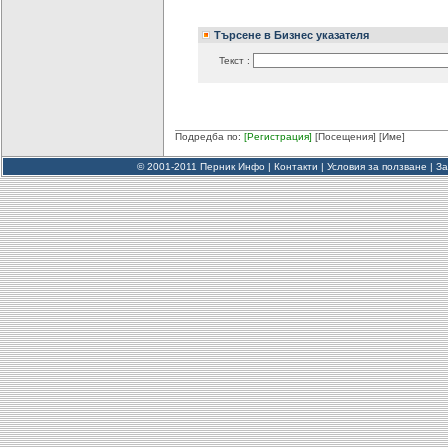
Търсене в Бизнес указателя
Текст :
Подредба по:
[Регистрация]
[Посещения]
[Име]
© 2001-2011 Перник Инфо |
Контакти
|
Условия за ползване
|
За