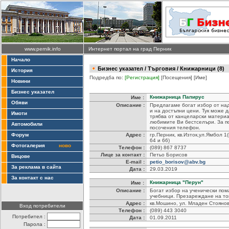
www.pernik.info
Интернет портал на град Перник
Начало
Бизнес указател
/
Търговия
/ Книжарници (8)
История
Подредба по:
[Регистрация]
[Посещения]
[Име]
Новини
Бизнес указател
Книжарница Папирус
Име :
Обяви
Описание :
Предлагаме богат избор от над
и на достъпни цени. Тук може д
Имоти
трябва от канцеларски матери
любимите Ви бестселъри. За по
Автомобили
посочения телефон.
Форум
Адрес :
гр.Перник, кв.Изток,ул.Ямбол 1
64 и 66)
Фотогалерия
ново
Телефон :
(089) 867 8737
Лице за контакт :
Петьо Борисов
Вицове
E-mail :
petio_borisov@abv.bg
За реклама в сайта
Дата :
29.03.2019
За контакт с нас
Книжарница "Перун"
Име :
Описание :
Богат избор на ученически пом
учебници. Презареждане на то
Адрес :
кв.Мошино, ул. Младен Стояно
Вход потребители
Телефон :
(089) 443 3040
Потребител :
Дата :
01.09.2011
Парола :