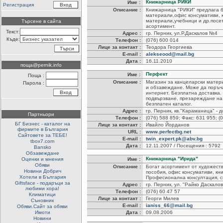
Книжарница РИКИ
Име :
Регистрация
Описание :
Книжарница "РИКИ" предлага б
материали,офис консумативи, к
материали,учебници и др.посет
Търсене в сайта
асортимент.
Текст:
Адрес :
гр. Перник, ул.Р.Даскалов №4
Къде:
Телефон :
(076) 600 014
Лице за контакт :
Теодора Георгиева
E-mail :
alekseood@mail.bg
Дата :
16.11.2010
поща@pernik.info
Перфект
Име :
Поща :
Описание :
Магазин за канцеларски матери
Парола :
и обзавеждане. Може да поръча
интернет. Безплатна доставка.
подвързване, презареждане на
безплатен каталог.
Адрес :
гр. Перник, кв."Караманица" - 
Партньори
Телефон :
(076) 588 859; Факс: 631 955; (
БГ Бизнес - каталог на
Лице за контакт :
Ивайло Йорданов
фирмите в България
URL :
www.perfectbg.net
Сайтовете за ТЕБЕ!
E-mail :
twin_expert.pk@abv.bg
tbox7.com
Дата :
12.11.2007 / Посещения : 5792
Bansko
Обзавеждане
Книжарница "Ирида"
Оценки и мнения
Име :
Обяви
Описание :
Богат асортимент от художест
Новини Добрич
пособия, офис консумативи, кни
Хотели в България
Професионална консултация, 
Giftsface - подаръци за
Адрес :
гр. Перник, ул. "Райко Даскалов
любими хора!
Телефон :
(076) 60 47 57
Климатици
Лице за контакт :
Георги Милев
Съновник
E-mail :
ianiss_66@mail.bg
Обяви.Сайт за обяви
Имоти
Дата :
09.08.2006
Новини