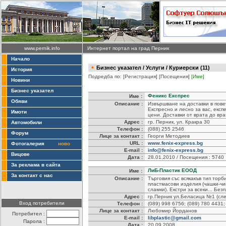
www.pernik.info
Интернет портал на град Перник
Начало
Бизнес указател
/
Услуги
/ Куриерски (11)
История
Подредба по:
[Регистрация]
[Посещения]
[Име]
Новини
Бизнес указател
Феникс Експрес
Име :
Обяви
Описание :
Извършване на доставки в повеч
Експресно и лесно за вас, екс
Имоти
цени. Доставки от врата до вра
Адрес :
гр. Перник, ул. Кракра 30
Автомобили
Телефон :
(088) 255 2546
Форум
Лице за контакт :
Георги Методиев
URL :
www.fenix-express.bg
Фотогалерия
ново
E-mail :
info@fenix-express.bg
Вицове
Дата :
28.01.2010 / Посещения : 5740
За реклама в сайта
ЛиБ-Пластик ЕООД
Име :
За контакт с нас
Описание :
Търговия със всякакъв тип торб
пластмасови изделия (чашки-чин
сламки). Екстри за всеки... Без
Адрес :
гр.Перник ул.Беласица №1 (сл
Вход потребители
Телефон :
(089) 998 6756; (089) 780 4431;
Лице за контакт :
Любомир Йорданов
Потребител :
E-mail :
libplastic@gmail.com
Парола :
Дата :
20.09.2008