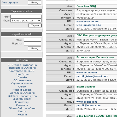
Регистрация
Леон Ама ООД
Име :
Описание :
Бързи куриерски услуги в цялат
Търсене в сайта
Адрес :
гр.Перник, ул."Петко Каравелов
Текст:
Телефон :
(076) 60 21 24
Къде:
URL :
www.leonama.net
E-mail :
leon_ama@mail.bg
Дата :
20.12.2007 / Посещения : 5789
поща@pernik.info
ЛЕО Експрес - куриерски услу
Име :
Поща :
Описание :
Куриерски услуги. Бързи, точни
Адрес :
гр.Перник, ул."Св.св. Кирил и 
Парола :
Телефон :
(076) 2 25 38; (089) 788 7233; 
Дата :
25.04.2006
Еконт експрес Перник Изток
Име :
Партньори
Описание :
Вътрешни и международни кури
БГ Бизнес - каталог на
Адрес :
гр.Перник, кв."Изток" ул."Благо
фирмите в България
Телефон :
(076) 67-40-10; (0887) 099 577;
Сайтовете за ТЕБЕ!
URL :
www.econt.com
tbox7.com
E-mail :
pernik_iztok@econt.com
Bansko
Дата :
22.12.2010 / Посещения : 6229
Обзавеждане
Оценки и мнения
Обяви
Еконт експрес
Име :
Новини Добрич
Описание :
Вътрешни и международни кури
Хотели в България
Адрес :
гр.Перник, ул."Петко Каравелов"
Giftsface - подаръци за
Телефон :
(076) 60-29-20; (088) 8245 346,
любими хора!
URL :
www.econt.com
Климатици
Съновник
E-mail :
pernik@econt.com
Обяви.Сайт за обяви
Дата :
06.07.2004 / Посещения : 5655
Имоти
Новини
Д и Д Експрес ЕООД - клон Пе
Име :