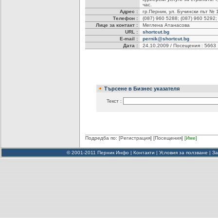
час.
Адрес :
гр.Перник, ул. Бучински път № 
Телефон :
(087) 960 5288; (087) 960 5292;
Лице за контакт :
Меглена Атанасова
URL :
shortcut.bg
E-mail :
pernik@shortcut.bg
Дата :
24.10.2009 / Посещения : 5663
Търсене в Бизнес указателя
Текст :
Подредба по:
[Регистрация]
[Посещения]
[Име]
© 2001-2011 Перник Инфо |
Контакти
|
Условия за ползване
|
За