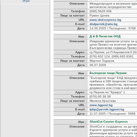
Игри
Описание :
Международни и вътрешни кури
митническо посредничество
Телефон :
(088) 5828 008
Лице за контакт :
Румен Цонев
URL :
www.dnd-express.bg
E-mail :
dndpernik@abv.bg
Дата :
14.06.2005 / Посещения : 5768
Д & В Логистик ООД
Име :
Описание :
Извуршва куриерски услуги за 
цени.Превоз на колетни пратки 
България всяка седмица.Превоз
Адрес :
гр.Перник, ул.П.Каравелов 6 (б
Телефон :
(076) 602 124; (089) 665 8361
Лице за контакт :
Мартин Тодоров
Дата :
06.07.2009
Български пощи Перник
Име :
Описание :
"Български пощи" ЕАД предлага
чужбина в 180 пощенски станци
приемане, обработка, пренасян
документи или стоки в най-крат
Адрес :
гр.Перник пл."Кракра" 1
Телефон :
(076) 60 38 39
Лице за контакт :
Милена Кръстева
URL :
www.bgpost.bg
E-mail :
tpbp@pernik.bgpost.bg
Дата :
11.07.2005 / Посещения : 5686
ShortCut Courier Express
Име :
Описание :
ShortCut e създадена, за да п
бързите куриерски услуги и на
Денонощни куриерски услуги за
куриерски услуги за страната. 