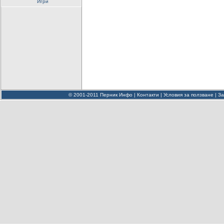
Игри
© 2001-2011 Перник Инфо |
Контакти
|
Условия за ползване
|
За