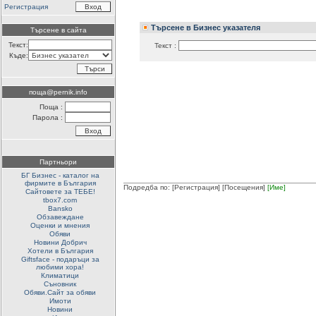
Регистрация
Търсене в Бизнес указателя
Търсене в сайта
Текст:
Текст :
Къде:
поща@pernik.info
Поща :
Парола :
Партньори
БГ Бизнес - каталог на
фирмите в България
Подредба по:
[Регистрация]
[Посещения]
[Име]
Сайтовете за ТЕБЕ!
tbox7.com
Bansko
Обзавеждане
Оценки и мнения
Обяви
Новини Добрич
Хотели в България
Giftsface - подаръци за
любими хора!
Климатици
Съновник
Обяви.Сайт за обяви
Имоти
Новини