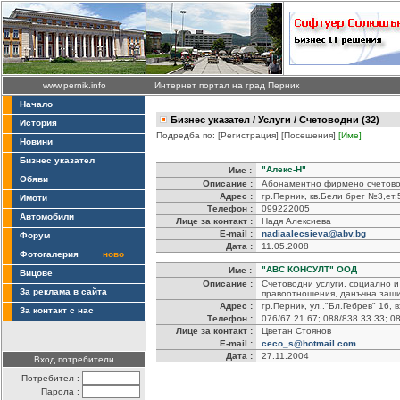
www.pernik.info
Интернет портал на град Перник
Начало
Бизнес указател
/
Услуги
/ Счетоводни (32)
История
Подредба по:
[Регистрация]
[Посещения]
[Име]
Новини
Бизнес указател
"Алекс-Н"
Име :
Обяви
Описание :
Абонаментно фирмено счетово
Адрес :
гр.Перник, кв.Бели брег №3,ет.
Имоти
Телефон :
099222005
Автомобили
Лице за контакт :
Надя Алексиева
E-mail :
nadiaalecsieva@abv.bg
Форум
Дата :
11.05.2008
Фотогалерия
ново
"АВС КОНСУЛТ" ООД
Име :
Вицове
Описание :
Счетоводни услуги, социално и
За реклама в сайта
правоотношения, данъчна защи
Адрес :
гр.Перник, ул.."Бл.Гебрев" 16, вх
За контакт с нас
Телефон :
076/67 21 67; 088/838 33 33; 0
Лице за контакт :
Цветан Стоянов
E-mail :
ceco_s@hotmail.com
Дата :
27.11.2004
Вход потребители
Потребител :
Парола :