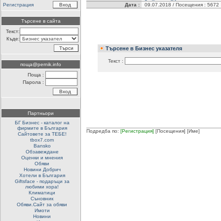
Регистрация
Дата :
09.07.2018 / Посещения : 5672
Търсене в сайта
Текст:
Къде:
Търсене в Бизнес указателя
Текст :
поща@pernik.info
Поща :
Парола :
Партньори
БГ Бизнес - каталог на
фирмите в България
Подредба по:
[Регистрация]
[Посещения]
[Име]
Сайтовете за ТЕБЕ!
tbox7.com
Bansko
Обзавеждане
Оценки и мнения
Обяви
Новини Добрич
Хотели в България
Giftsface - подаръци за
любими хора!
Климатици
Съновник
Обяви.Сайт за обяви
Имоти
Новини