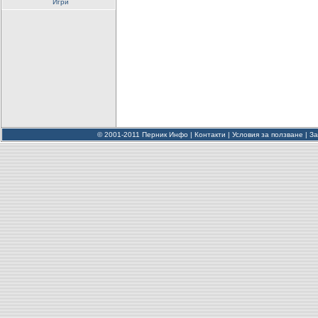
Игри
© 2001-2011 Перник Инфо |
Контакти
|
Условия за ползване
|
За