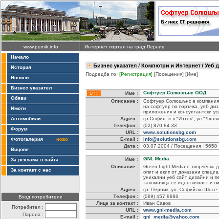
www.pernik.info
Интернет портал на град Перник
Начало
Бизнес указател
/
Компютри и Интернет
/ Уеб 
История
Подредба по:
[Регистрация]
[Посещения]
[Име]
Новини
Бизнес указател
Софтуер Солюшънс ООД
Име :
Обяви
Описание :
Софтуер Солюшънс е компания
на софтуер по поръчка, уеб ди
Имоти
приложения и консултантски ус
Автомобили
Адрес :
гр.София, ж.к."Изток", ул."Люл
Телефон :
(02) 870 84 33
Форум
URL :
www.solutionsbg.com
Фотогалерия
ново
E-mail :
info@solutionsbg.com
Дата :
03.07.2004 / Посещения : 5658
Вицове
GNL Media
Име :
За реклама в сайта
Описание :
Green Light Media e творческо
За контакт с нас
опит и екип от доказани специ
уникални уеб сайт дизайни и 
запомняща се идентичност и ви
Адрес :
гр. Перник, ул. Софийско Шос
Телефон :
(089) 457 9886
Вход потребители
Лице за контакт :
Иван Савов
Потребител :
URL :
www.gnl-media.com
Парола :
E-mail :
gnl_media@yahoo.com