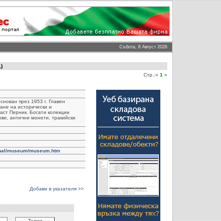
Събота, 8 Август 2026
1)
Стр.:«
1
»
снован през 1953 г. Главен
ане на исторически и
аст Перник. Богати колекции
ве, антични монети, тракийски
onal/museum/museum.htm
Добави в указателя >>