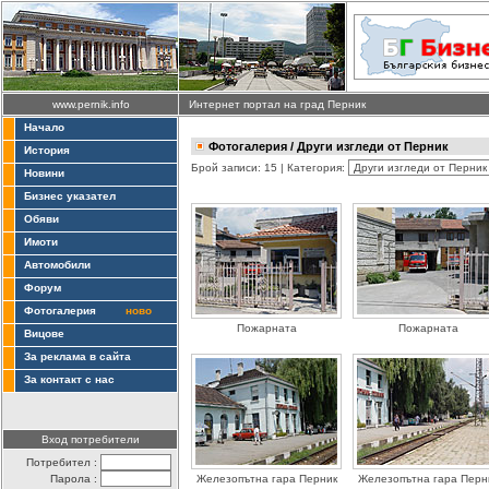
www.pernik.info
Интернет портал на град Перник
Начало
Фотогалерия
/ Други изгледи от Перник
История
Брой записи: 15 | Категория:
Новини
Бизнес указател
Обяви
Имоти
Автомобили
Форум
Фотогалерия
ново
Пожарната
Пожарната
Вицове
За реклама в сайта
За контакт с нас
Вход потребители
Потребител :
Парола :
Железопътна гара Перник
Железопътна гара Перн