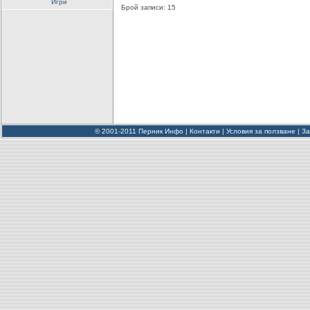
Игри
Брой записи: 15
© 2001-2011 Перник Инфо |
Контакти
|
Условия за ползване
|
За