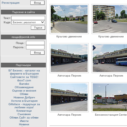
Регистрация
Търсене в сайта
Текст:
Къде:
Кръгово движение
Кръгово движение
поща@pernik.info
Поща :
Парола :
Партньори
БГ Бизнес - каталог на
фирмите в България
Автогара Перник
Автогара Перник
Сайтовете за ТЕБЕ!
tbox7.com
Bansko
Обзавеждане
Оценки и мнения
Обяви
Новини Добрич
Хотели в България
Giftsface - подаръци за
любими хора!
Климатици
Съновник
Автогара Перник
Бензиностанция Cente
Обяви.Сайт за обяви
Имоти
Новини