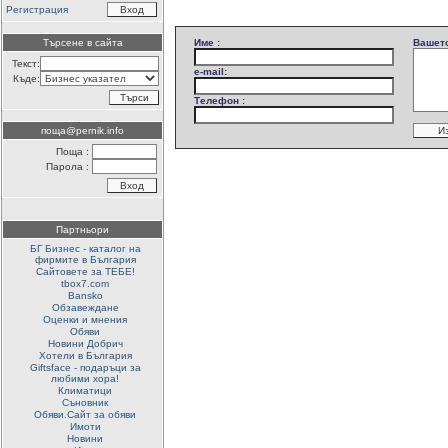
Регистрация
Търсене в сайта
Име :
Вашето
Текст:
e-mail:
Къде:
Телефон :
поща@pernik.info
Поща :
Парола :
Партньори
БГ Бизнес - каталог на
фирмите в България
Сайтовете за ТЕБЕ!
tbox7.com
Bansko
Обзавеждане
Оценки и мнения
Обяви
Новини Добрич
Хотели в България
Giftsface - подаръци за
любими хора!
Климатици
Съновник
Обяви.Сайт за обяви
Имоти
Новини