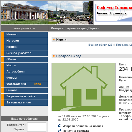
www.pernik.info
Интернет портал на град Перник
Начало
Имоти
История
Всички обяви (25)
|
Продава (2
Новини
Бизнес указател
Продава Склад
Обяви
Цена:
Имоти
234
Автомобили
Местопо
Форум
Русе
Фотогалерия
ново
Данни:
Вицове
Квадрат
За реклама в сайта
Допълни
предлага
За контакт с нас
0876173
Продава
dimitrov
Телефо
от 11:08 часа на 27.06.2026 година
Вход потребители
e-mail:
r
до 22.08.2026
Потребител :
Изпрати обявата на познат
Парола :
Печат на обявата