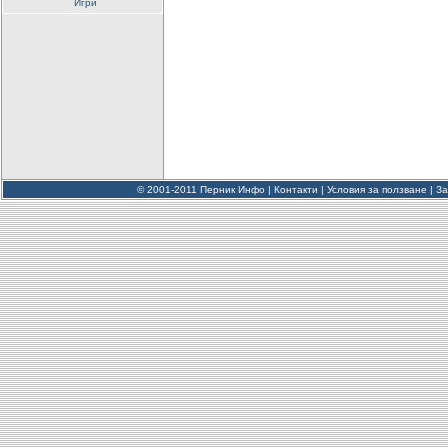
Игри
© 2001-2011 Перник Инфо |
Контакти
|
Условия за ползване
|
За