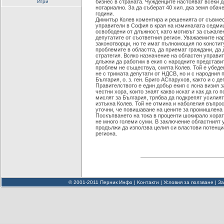
Игри
бизнес в страната. Чужденците настояват всеки 
нотариално. За да съберат 40 хил. дка земя обач
години.
Димитър Колев коментира и решенията от съвмес
управители в София в края на изминалата седми
освободени от длъжност, като мотивът за съжале
депутатите от съответния регион. Уважаемите на
законотворци, но те имат пълномощия по констит
проблемите в областта, да приемат граждани, да 
стратегия. Всяко назначение на областен управит
длъжни да работим в екип с народните представи
проблем не съществуа, смята Колев. Той е убеде
не с тримата депутати от НДСВ, но и с народния 
България, о. з. ген. Бриго АСпарухов, както и с 
Правителството е един добър екип с ясна визия з
честни хора, които знаят какво искат и как да го п
мислят за България, трябва да подкрепят усилият
изтъкна Колев. Той не отмина и наболелия въпрос
уточни, че повишаване на цените за промишлена 
Поскъпването на тока в проценти шокирало хорат
не много големи суми. В заключение областният 
продължи да използва целия си властови потенциа
региона.
© 2001-2011 Перник Инфо |
Контакти
|
Условия за ползване
|
За