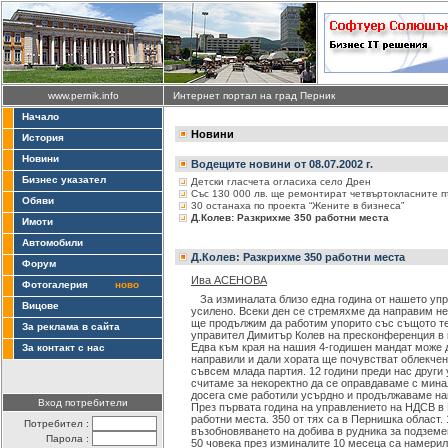
www.pernik.info
Интернет портал на град Перник
Начало
Новини
История
Новини
Водещите новини от 08.07.2002 г.
Бизнес указател
Детски гласчета огласиха село Дрен
Със 130 000 лв. ще ремонтират четвъртокласните 
Обяви
30 останаха по проекта “Жените в бизнеса”
Д.Колев: Разкрихме 350 работни места
Имоти
Автомобили
Д.Колев: Разкрихме 350 работни места
Форум
Ива АСЕНОВА
Фотогалерия
ново
За изминалата близо една година от нашето уп
Вицове
усилено. Всеки ден се стремяхме да направим не
ще продължим да работим упорито със същото те
За реклама в сайта
управител Димитър Колев на пресконференция в 
Едва към края на нашия 4-годишен мандат може д
За контакт с нас
направили и дали хората ще почувстват облекчен
съвсем млада партия. 12 години преди нас други 
считаме за некоректно да се оправдаваме с мина
досега сме работили усърдно и продължаваме нап
Вход потребители
През първата година на управлението на НДСВ в 
работни места. 350 от тях са в Пернишка област.
Потребител :
възобновяването на добива в рудника за подземе
Парола :
50 човека през изминалите 10 месеца са намерил