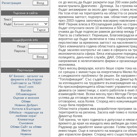
се до месец да бъдат разкрити още 200 нови раб
Регистрация
магистралата Драгичево - Дупница. За строежа н
бъдат ангажирани за около две години, стана ясн
Търсене в сайта
На този етап на територията на областта се реал
временна заетост, подчерта зам.-областния упра
Текст:
през 2003 година започвало масирано навлизане 
Къде:
ФАР. Перник влиза в Югозападния район на страна
бъдат отпуснати около 10 милиона и 500 хиляди 
очаква да бъде подписан рамков договор между Г
Пакта за стабилност. Пернишки, Благоевградски 
вероятно ще бъдат включени в това споразумение
поща@pernik.info
перспективи за временна заетост на населението
През изминалата година областната администрац
Поща :
бъде засилен контролът не само в сферата на тра
Парола :
икономическата сфера. Бяха извършени поредица
полицията, данъчните служби, ДАИ, Областната и
напрежение в нелегитимните фирми и организации
икономика.
През месец февруари, когато беше спрян тока н
Партньори
се срещна с министъра на енергетиката Милко Ко
и синдикатите проблемът бе решен. Бе направен 
БГ Бизнес - каталог на
“Топлофикация”. Със съдействието на Димитър К
фирмите в България
за изплащането на трудовите възнаграждения на 
Сайтовете за ТЕБЕ!
На пресконференцията областният управител изр
tbox7.com
двамата си заместници, с които работели в екип 
Bansko
взаимодействие. Всеки месец през Методи Петров
Обзавеждане
успява да отговаря на всички. Няма жалба или зап
Оценки и мнения
отговорено, каза Колев. Според него комуникаци
Обяви
също била перфектна.
Новини Добрич
Областната управа има разработени програми за
Хотели в България
територията на региона. Засега най-тежко е поло
Giftsface - подаръци за
любими хора!
Димитър Колев.
Климатици
Той призна, че през годината е допуснал и някои 
Съновник
времето до края на мандата има амбиции да помо
Обяви.Сайт за обяви
Радомир да заработят мини-цехове. Голям пробл
Имоти
инвестиции. Още в началото на мандата си облас
Новини
две израелски фирми. Според него съществували 