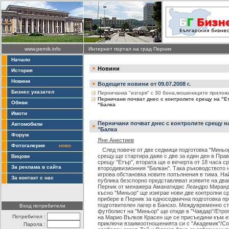
www.pernik.info
Интернет портал на град Перник
Начало
Новини
История
Новини
Водещите новини от 09.07.2008 г.
Бизнес указател
Перничанка "изгоря" с 30 бона,мошениците прилож
Перничани почват днес с контролите срещу на "
Обяви
"Балка
Имоти
Перничани почват днес с контролите срещу н
Автомобили
"Балка
Форум
Яне Анестиев
Фотогалерия
ново
След повече от две седмици подготовка "Миньор
срещу.ще стартира даже с две за един ден в Прав
Вицове
срещу "Етър", втората ще е вечерта от 18 часа с
За реклама в сайта
втородивизионния "Балкан". Така ръководството 
игрова обстановка новите попълнения в тима. На
За контакт с нас
публика безспорно представляват изявите на два
Перник от менажера Аманатидис Леандро Миранда
късно "Миньор" ще изиграе нови две контролни с
прибере в Перник за едноседмична подготовка пр
подготвителен лагер в Банско. Междувременно ст
Вход потребители
футболист на "Миньор" ще отиде в "Чавдар"/Етро
Потребител :
на Марио Вълков Красен ще се присъедини към е
приключи взаимоотношенията си с "Академик"/Соф
Парола :