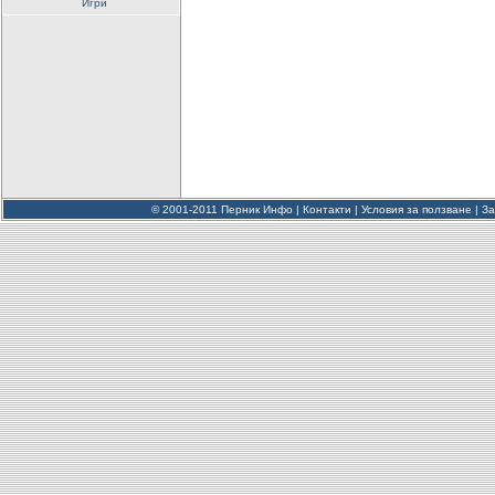
Игри
© 2001-2011 Перник Инфо |
Контакти
|
Условия за ползване
|
За