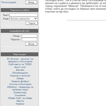
свободен агент. Той и Олегов бяха съотборници п
Регистрация
ирония на съдбата и двамата ще дебютират за нов
срещу пернишкия "Миньор". Проверката на 12 юл
отбор, който до последно се бореше през минали
Търсене в сайта
елитния ни футбол.
Текст:
Къде:
поща@pernik.info
Поща :
Парола :
Партньори
БГ Бизнес - каталог на
фирмите в България
Сайтовете за ТЕБЕ!
tbox7.com
Bansko
Обзавеждане
Оценки и мнения
Обяви
Новини Добрич
Хотели в България
Giftsface - подаръци за
любими хора!
Климатици
Съновник
Обяви.Сайт за обяви
Имоти
Новини