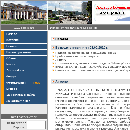
www.pernik.info
Интернет портал на град Перник
Начало
Новини
История
Новини
Водещите новини от 23.02.2010 г.
Бизнес указател
Подпалиха джипа на сина на Драгановеца
Преброяване на милионерите
Обяви
Апропо
Столичен всекидневник обяви стадион "Миньор" за 
Имоти
Бивш пандизчия, съден за убийство, изнасили две ж
Отложиха дело, заведено от комисията „Кушлев” с
Автомобили
Форум
Апропо
Фотогалерия
ново
Вицове
ЗАДАДЕ СЕ НАЧАЛОТО НА ПРОЛЕТНИЯ ФУТБ
ЖЕНСКИТЕ номера започнаха. Точно пет дни пре
За реклама в сайта
очевадното, че бая стадиони не ставали за норма
очаква пернишкият е един от тях. Сефте! Стадион
За контакт с нас
нормален футбол, обаче кой е казал, че в Българ
Каквито стадионите, такава и играта. Както и обр
смущаващо – софянци разкриха, че под Стадиона
галерии, а под северната трибуна – въглищен плас
Вход потребители
Феновете, а и комшиите на стадиона от квартал 
мач с кирки и лопати. Така де, тоя кюмюр трябва 
Потребител :
свършила. Явно когато преди няколко години зак
Парола :
внимание на залежите около стадиона. А и какво 