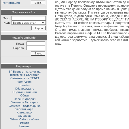
на „Миньор” да произвежда въглища? Затова да н
Регистрация
гостуват в Перник. Опасно е нерегламентираното
щото може да се получи по време на мач в центъ
Търсене в сайта
въглекопач без каска. И мачът да се преиграе на
Овча купел, където даже няма овце, изведени на 
Текст:
ДОСЕГА ЗНАЕХМЕ, ЧЕ НА ИЗБОРИ СЕ ДАВАТ П
Къде:
системата – от избори се вземат пари. Предстоя
бъде борба както за кмет, така и за финансови п
Сталин – имаш гласове – нямаш проблем, нямаш
Разгеле партийният шеф на БСП в Ковачевци се к
ще сефтоса формулата на успеха. И след изборит
поща@pernik.info
кой колко е заработил – демек колко лева без ДД
глас.
Поща :
Парола :
Партньори
БГ Бизнес - каталог на
фирмите в България
Сайтовете за ТЕБЕ!
tbox7.com
Bansko
Обзавеждане
Оценки и мнения
Обяви
Новини Добрич
Хотели в България
Giftsface - подаръци за
любими хора!
Климатици
Съновник
Обяви.Сайт за обяви
Имоти
Новини