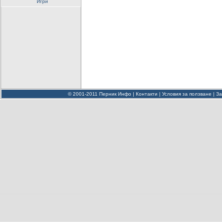
Игри
© 2001-2011 Перник Инфо |
Контакти
|
Условия за ползване
|
За