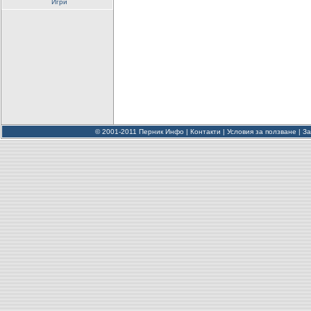
Игри
© 2001-2011 Перник Инфо |
Контакти
|
Условия за ползване
|
За