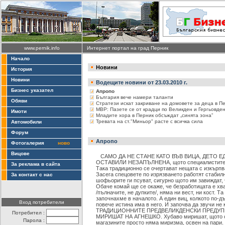
www.pernik.info
Интернет портал на град Перник
Начало
Новини
История
Новини
Водещите новини от 23.03.2010 г.
Бизнес указател
Апропо
България вече намери таланти
Обяви
Стратези искат закриване на домовете за деца в П
МВР: Пазете се от крадци по Великден и Гергьовде
Имоти
Младите хора в Перник обсъждат „синята зона”
Тревата на ст."Миньор" расте с всичка сила
Автомобили
Форум
Апропо
Фотогалерия
ново
Вицове
САМО ДА НЕ СТАНЕ КАТО ВЪВ ВИЦА, ДЕТО Е
ОСТАВИЛИ НЕЗАПЪЛНЕНА, щото специалистите по
За реклама в сайта
Така традиционно се очертават нещата с изкърпв
Засега спецовете по изрязването работят стабилн
За контакт с нас
шофьорите ги псуват, сигурно щото им завиждат, 
Обаче комай ще се окаже, че безработицата е хв
/пълначите, не дупките/, няма ни вест, ни кост. Та
започнахме в началото. А един виц, колкото по-д
Вход потребители
повече истина има в него. И започва да звучи не 
ТРАДИЦИОННИТЕ ПРЕДВЕЛИКДЕНСКИ ПРЕДУП
Потребител :
МИРИШАТ НА АГНЕШКО. Хубаво миришат, щото са
Парола :
магазините просто няма миризма, освен на пари.