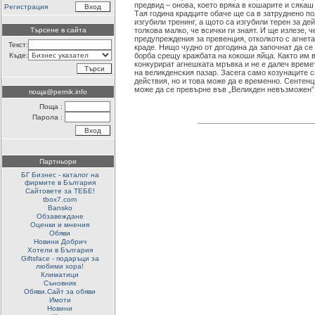
предвид – онова, което вряка в кошарите и сякаш 
Регистрация
Тая година крадците обаче ще са в затруднено по
изгубили тренинг, а щото са изгубили терен за де
Търсене в сайта
толкова малко, че всички ги знаят. И ще излезе, 
предупреждения за превенция, отколкото с агнета
Текст:
краде. Нищо чудно от догодина да започнат да се
Къде:
борба срещу кражбата на кокоши яйца. Както им в
конкурират агнешката мръвка и не е далеч времет
на великденския пазар. Засега само козунаците с
действия, но и това може да е временно. Сентен
може да се превърне във „Великден невъзможен”
поща@pernik.info
Поща :
Парола :
Партньори
БГ Бизнес - каталог на
фирмите в България
Сайтовете за ТЕБЕ!
tbox7.com
Bansko
Обзавеждане
Оценки и мнения
Обяви
Новини Добрич
Хотели в България
Giftsface - подаръци за
любими хора!
Климатици
Съновник
Обяви.Сайт за обяви
Имоти
Новини