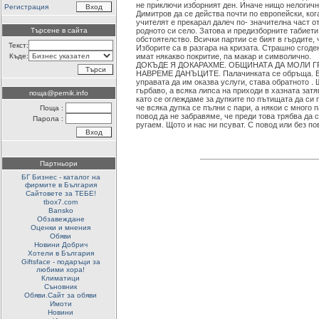
не приключи изборният ден. Иначе нищо нелогичн
Регистрация
Димитров да се действа почти по европейски, ког
учителят е прекарал далеч по- значителна част от
Търсене в сайта
родното си село. Затова и предизборните табиети
обстоятелство. Всички партии се бият в гърдите, 
Текст:
Изборите са в разгара на кризата. Страшно сгоде
Къде:
имат някакво покритие, па макар и символично.
ДОКЪДЕ Я ДОКАРАХМЕ. ОБЩИНАТА ДА МОЛИ Г
НАВРЕМЕ ДАНЪЦИТЕ. Палачинката се обръща. Вм
управата да им оказва услуги, става обратното .
гърбаво, а всяка липса на приходи в хазната затя
поща@pernik.info
като се оглеждаме за дупките по пътищата да си 
че всяка дупка се пълни с пари, а някои с много 
Поща :
повод да не забравяме, че преди това трябва да 
Парола :
ругаем. Щото и нас ни псуват. С повод или без по
Партньори
БГ Бизнес - каталог на
фирмите в България
Сайтовете за ТЕБЕ!
tbox7.com
Bansko
Обзавеждане
Оценки и мнения
Обяви
Новини Добрич
Хотели в България
Giftsface - подаръци за
любими хора!
Климатици
Съновник
Обяви.Сайт за обяви
Имоти
Новини