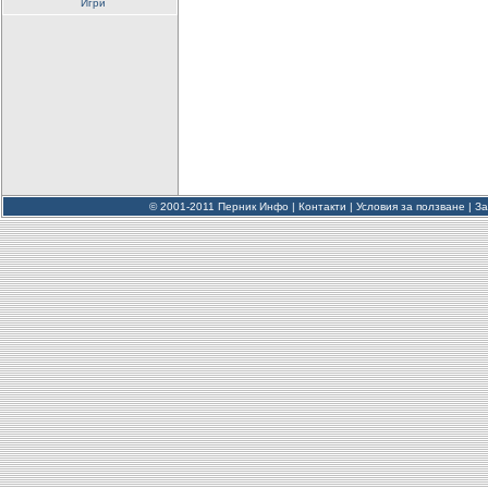
Игри
© 2001-2011 Перник Инфо |
Контакти
|
Условия за ползване
|
За