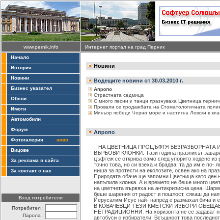
www.pernik.info
Интернет портал на град Перник
Начало
Новини
История
Новини
Водещите новини от 30.03.2010 г.
Бизнес указател
Апропо
Страстната седмица
Обяви
С много песни и танци празнуваха Цветница перни
Провали се продажбата на Стоматологичната поли
Имоти
Миньор победи Черно море и настигна Левски в кл
Автомобили
Форум
Апропо
Фотогалерия
ново
НА ЦВЕТНИЦА ПРОЦЪФТЯ БЕЗРАЗБОРНАТА И
Вицове
ВЪРБОВИ КЛОНКИ. Тази година празникът завари 
цъфтеж се открива само след упорито ходене из 
За реклама в сайта
точно това, но си взеха и брадва, та да им е по- 
ниша за протести на еколозите, освен ако на праз
За контакт с нас
Природата обаче ще запомни Цветница като ден 
напъпила клонка. А и времето не беше много цве
на цветчета вървяха на антикризисна цена. Шаре
беше шарения от радост и пошлост, сякаш да нап
Вход потребители
Йерусалим Исус най- напред е размахал бича и е
В КОВАЧЕВЦИ ТЕЗИ КМЕТСКИ ИЗБОРИ ОБЕЩАВ
Потребител :
НЕТРАДИЦИОННИ. На хоризонта не се задават нит
Парола :
автобуси с избиратели. Всъщност това последнот