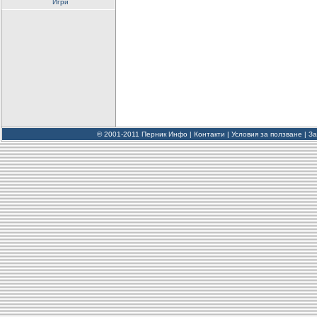
Игри
© 2001-2011 Перник Инфо |
Контакти
|
Условия за ползване
|
За