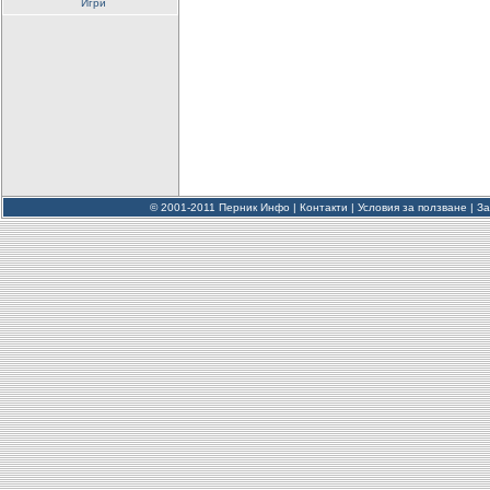
Игри
© 2001-2011 Перник Инфо |
Контакти
|
Условия за ползване
|
За