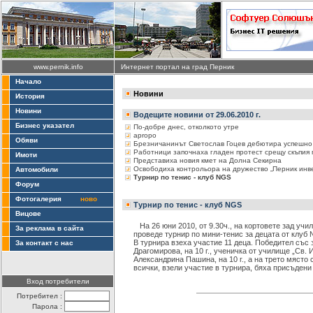
www.pernik.info
Интернет портал на град Перник
Начало
Новини
История
Новини
Водещите новини от 29.06.2010 г.
Бизнес указател
По-добре днес, отколкото утре
apropo
Обяви
Брезничанинът Светослав Гоцев дебютира успешно 
Работници започнаха гладен протест срещу скъпия 
Имоти
Представиха новия кмет на Долна Секирна
Освободиха контрольора на дружество „Перник инве
Автомобили
Турнир по тенис - клуб NGS
Форум
Фотогалерия
ново
Турнир по тенис - клуб NGS
Вицове
На 26 юни 2010, от 9.30ч., на кортовете зад учи
За реклама в сайта
проведе турнир по мини-тенис за децата от клуб
В турнира взеха участие 11 деца. Победител със 
За контакт с нас
Драгомирова, на 10 г., ученичка от училище „Св. 
Александрина Пашина, на 10 г., а на трето място
всички, взели участие в турнира, бяха присъдени
Вход потребители
Потребител :
Парола :