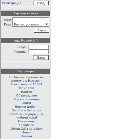
Регистрация
Търсене в сайта
Текст:
Къде:
поща@pernik.info
Поща :
Парола :
Партньори
БГ Бизнес - каталог на
фирмите в България
Сайтовете за ТЕБЕ!
tbox7.com
Bansko
Обзавеждане
Оценки и мнения
Обяви
Новини Добрич
Хотели в България
Giftsface - подаръци за
любими хора!
Климатици
Съновник
Обяви.Сайт за обяви
Имоти
Новини