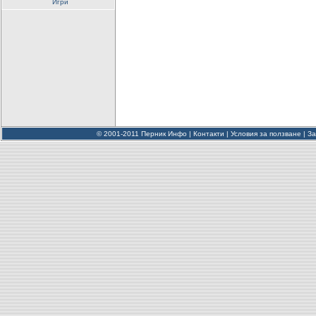
Игри
© 2001-2011 Перник Инфо |
Контакти
|
Условия за ползване
|
За