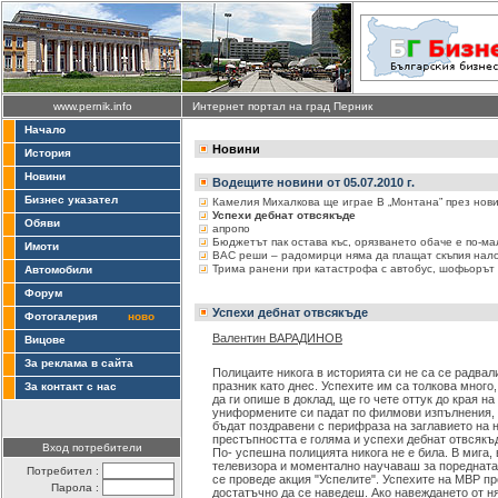
www.pernik.info
Интернет портал на град Перник
Начало
Новини
История
Новини
Водещите новини от 05.07.2010 г.
Бизнес указател
Камелия Михалкова ще играе В „Монтана” през нови
Успехи дебнат отвсякъде
Обяви
апропо
Бюджетът пак остава къс, орязването обаче е по-ма
Имоти
ВАС реши – радомирци няма да плащат скъпия нало
Трима ранени при катастрофа с автобус, шофьорът
Автомобили
Форум
Успехи дебнат отвсякъде
Фотогалерия
ново
Валентин ВАРАДИНОВ
Вицове
За реклама в сайта
Полицаите никога в историята си не са се радва
празник като днес. Успехите им са толкова много
За контакт с нас
да ги опише в доклад, ще го чете оттук до края н
униформените си падат по филмови изпълнения,
бъдат поздравени с перифраза на заглавието на
престъпността е голяма и успехи дебнат отвсякъ
Вход потребители
По- успешна полицията никога не е била. В мига,
телевизора и моментално научаваш за поредната
Потребител :
се проведе акция "Успелите". Успехите на МВР пр
Парола :
достатъчно да се наведеш. Ако навеждането от ня