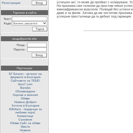
успешен акт, то може да пробват с козируване. У
Регистрация
На празника сме склонни да простим някои успех
южноафрикански вувузели. Полицай без успехи и 
Търсене в сайта
даже и за филм. Затова да им честитим празника
успешни престъпници да ги дебнат под гаранция.
Текст:
Къде:
поща@pernik.info
Поща :
Парола :
Партньори
БГ Бизнес - каталог на
фирмите в България
Сайтовете за ТЕБЕ!
tbox7.com
Bansko
Обзавеждане
Оценки и мнения
Обяви
Новини Добрич
Хотели в България
Giftsface - подаръци за
любими хора!
Климатици
Съновник
Обяви.Сайт за обяви
Имоти
Новини