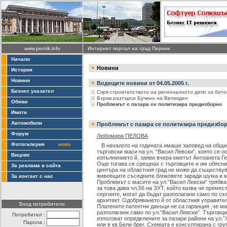
www.pernik.info
Интернет портал на град Перник
Начало
Новини
История
Новини
Водещите новини от 04.05.2005 г.
Бизнес указател
Спря строителството на регионалното депо за бит
Взрив разтърси Бучино на Великден
Обяви
Проблемът с пазара се политизира предизборно
Имоти
Автомобили
Проблемът с пазара се политизира предизбо
Форум
Любомира ПЕЛОВА
Фотогалерия
ново
В началото на годината имаше заповед на общин
търговски маси на ул. “Васил Левски”, която се о
Вицове
изпълнението й, заяви вчера кметът Антоанета Ге
Още тогава се срещнах с търговците и им обясних
За реклама в сайта
центъра на областния град не може да съществу
живеещите съседните блоковете заради шума и 
За контакт с нас
Проблемът с масите на ул.”Васил Левски” трябва
за това дава чл.56 на ЗУТ, който казва че преме
сергиите, могат да бъдат разполагани само по сх
архитект. Одобряването й от областния управите
Вход потребители
Платените патентни данъци не са гаранция ,че ма
разполагани само по ул.”Васил Левски”. Търговци
Потребител :
използват определените за пазари райони на ул.”
Парола :
или в кв.Бели брег. Схемата е консултирана с гр