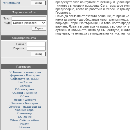
председателите на групите съветници и целия пр
Регистрация
тяхното съгласие и подкрепа. Сега темата се ек
предизборно, което не работи в интерес на гражд
Търсене в сайта
Георгиева.
Няма да отстъпя от взетото решение, въпреки че 
Текст:
няма да лъжа и да обещавам неизпълними неща. 
Къде:
подходящ терен за тържище, но това, което пред
вариант. Язвата в центъра на града, със сергиите,
сутиени и килимчета, няма да съществува, е кат
подчерта, че няма да се поддава на натиск, на п
поща@pernik.info
Поща :
Парола :
Партньори
БГ Бизнес - каталог на
фирмите в България
Сайтовете за ТЕБЕ!
tbox7.com
Bansko
Обзавеждане
Оценки и мнения
Обяви
Новини Добрич
Хотели в България
Giftsface - подаръци за
любими хора!
Климатици
Съновник
Обяви.Сайт за обяви
Имоти
Новини