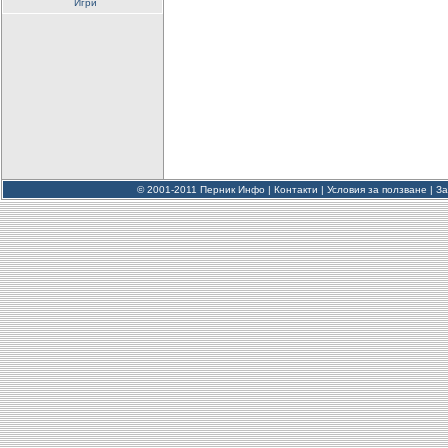
Игри
© 2001-2011 Перник Инфо |
Контакти
|
Условия за ползване
|
За