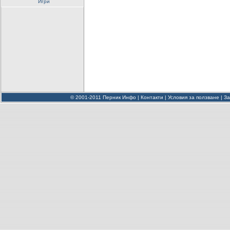
Игри
© 2001-2011 Перник Инфо |
Контакти
|
Условия за ползване
|
За