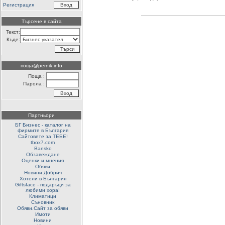
Регистрация
Търсене в сайта
Текст:
Къде:
поща@pernik.info
Поща :
Парола :
Партньори
БГ Бизнес - каталог на
фирмите в България
Сайтовете за ТЕБЕ!
tbox7.com
Bansko
Обзавеждане
Оценки и мнения
Обяви
Новини Добрич
Хотели в България
Giftsface - подаръци за
любими хора!
Климатици
Съновник
Обяви.Сайт за обяви
Имоти
Новини