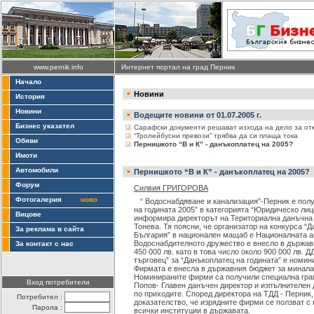
www.pernik.info
Интернет портал на град Перник
Начало
Новини
История
Новини
Водещите новини от 01.07.2005 г.
Бизнес указател
Сарафски документи решават изхода на дело за от
“Тролейбусни превози” трябва да си плаща тока
Обяви
Пернишкото “В и К” - данъкоплатец на 2005?
Имоти
Автомобили
Пернишкото “В и К” - данъкоплатец на 2005?
Форум
Силвия ГРИГОРОВА
Фотогалерия
ново
“ Водоснабдяване и канализация”-Перник е полу
на годината 2005” в категорията “Юридическо лиц
Вицове
информира директорът на Териториална данъчна 
Тонева. Тя поясни, че организатор на конкурса “
За реклама в сайта
България” в национален мащаб е Националната а
Водоснабдителното дружество е внесло в държавн
За контакт с нас
450 000 лв. като в това число около 900 000 лв. 
търговец” за “Данъкоплатец на годината” е номин
Фирмата е внесла в държавния бюджет за миналат
Номинираните фирми са получили специална гра
Вход потребители
Попов- Главен данъчен директор и изпълнителен 
по приходите. Според директора на ТДД - Перник
Потребител :
доказателство, че изрядните фирми се ползват с
Парола :
всички институции в държавата.