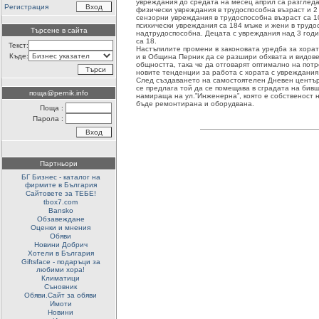
увреждания до средата на месец април са разглед
Регистрация
физически увреждания в трудоспособна възраст и 2 
сензорни увреждания в трудоспособна възраст са 10
психически увреждания са 184 мъже и жени в трудос
Търсене в сайта
надтрудоспособна. Децата с увреждания над 3 годи
са 18.
Текст:
Настъпилите промени в законовата уредба за хора
Къде:
и в Община Перник да се разшири обхвата и видове
общността, така че да отговарят оптимално на потр
новите тенденции за работа с хората с увреждания
След създаването на самостоятелен Дневен център
се предлага той да се помещава в сградата на бив
поща@pernik.info
намираща на ул.”Инженерна”, която е собственост 
бъде ремонтирана и оборудвана.
Поща :
Парола :
Партньори
БГ Бизнес - каталог на
фирмите в България
Сайтовете за ТЕБЕ!
tbox7.com
Bansko
Обзавеждане
Оценки и мнения
Обяви
Новини Добрич
Хотели в България
Giftsface - подаръци за
любими хора!
Климатици
Съновник
Обяви.Сайт за обяви
Имоти
Новини