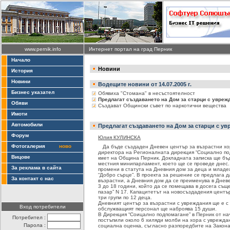
www.pernik.info
Интернет портал на град Перник
Начало
Новини
История
Новини
Водещите новини от 14.07.2005 г.
Бизнес указател
Обявиха "Стомана" в несъстоятелност
Предлагат създаването на Дом за старци с увреж
Обяви
Създават Общински съвет по наркотични вещества
Имоти
Автомобили
Предлагат създаването на Дом за старци с у
Форум
Юлия КУЛИНСКА
Фотогалерия
ново
Да бъде създаден Дневен център за възрастни хо
директора на Регионалната дирекция “Социално по
Вицове
кмет на Община Перник. Докладната записка ще бъ
местния минипарламент, което ще се проведе днес
За реклама в сайта
промени в статута на Дневния дом за деца и младе
“Добро сърце”. В проекта за решение се предлага 
За контакт с нас
възрастни, а Дневния дом да се преименува в Днев
3 до 18 години, който да се помещава в досега същ
пазар” N 17. Капацитетът на новосъздадения центъ
три групи по 12 деца.
Дневният център за възрастни с увреждания ще е с 
Вход потребители
обслужващият персонал ще наброява 15 души.
В Дирекция “Соицално подпомагане” в Перник от на
Потребител :
постъпили около 6 хиляди молби на хора с уврежда
Парола :
социална оценка, съгласно разпоредбите на Закона