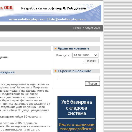
Петък, 7 Август 2026
Архив на новините
Към дата :
дания
Търсене в новините
вреждания
ра с увреждания е предложила на
дпомагане” Антоанета Георгиева,
де разгледана на заседанието на
. Предложението ще внесе
жи с умствена изостаналост
да бъде закрит филиала му за
ен център за деца с увреждания от
ествуващия Дом на улица “Нови
р ще е общо 36 деца, разделени в
капацитет общо 36 човека, а
чалото на 2005 година са
ния. На заседание на комисиите за
 за интеграция на лицата с