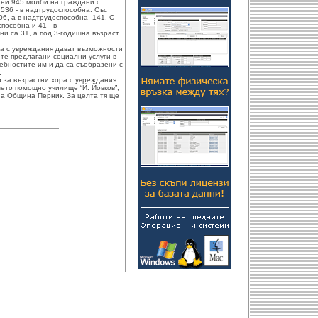
ани 945 молби на граждани с
536 - в надтрудоспособна. Със
6, а в надтрудоспособна -141. С
пособна и 41 - в
ни са 31, а под 3-годишна възраст
та с увреждания дават възможности
те предлагани социални услуги в
ебностите им и да са съобразени с
.
 за възрастни хора с увреждания
шето помощно училище “Й. Йовков”,
на Община Перник. За целта тя ще