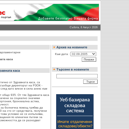
Събота, 8 Август 2026
Архив на новините
парламентарни
Към дата :
ната каса
Търсене в новините
равната каса
ично от Здравната каса, са
, съобщи директорът на РЗОК -
след като влезе в сила анекс към
т общо 935. От тях Здравната каса
начени за социално значими
пертония, бронхиална астма,
чност.
 за болнична помощ трябва да
0 на сто от средствата, получени
 това условие не се изпълнява,
ащания по клинични пътеки за
ъзможността да се разходват