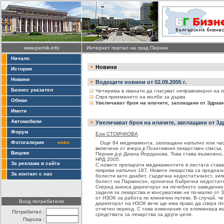
www.pernik.info
Интернет портал на град Перник
Начало
Новини
История
Новини
Водещите новини от 02.09.2005 г.
Бизнес указател
Четирима в хванати да гласуват неправомерно на 
Спря приемането на молби за дърва
Обяви
Увеличават броя на илачите, заплащани от Здрав
Имоти
Автомобили
Увеличават броя на илачите, заплащани от Зд
Форум
Ели СТОИЧКОВА
Фотогалерия
ново
Още 84 медикамента, заплащани напълно или част
включени от вчера в Позитивния лекарствен списък
Вицове
Перник д-р Диана Йорданова. Това става възможно, 
НРД 2005.
За реклама в сайта
С новите препарати медикаментите в листата става
покрива напълно 187. Новите лекарства са предназ
За контакт с нас
болести като диабет, сърдечна недостатъчност, хи
болест на Паркинсон, хронична бъбречна недостатъ
Според анекса директорът на лечебното заведение
заделя за лекарства и консумативи не по-малко от 3
от НЗОК за работа по клинични пътеки. В случай, че
Вход потребители
директорът на НЗОК вече ще има право да спира пл
отчетен период. С това изменение се елиминира в
Потребител :
средствата за лекарства за други цели.
Парола :