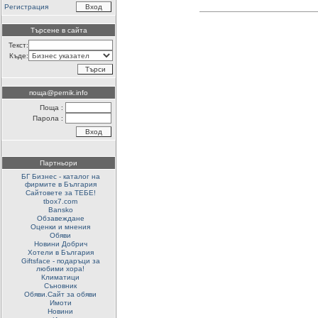
Регистрация
Търсене в сайта
Текст:
Къде:
поща@pernik.info
Поща :
Парола :
Партньори
БГ Бизнес - каталог на
фирмите в България
Сайтовете за ТЕБЕ!
tbox7.com
Bansko
Обзавеждане
Оценки и мнения
Обяви
Новини Добрич
Хотели в България
Giftsface - подаръци за
любими хора!
Климатици
Съновник
Обяви.Сайт за обяви
Имоти
Новини