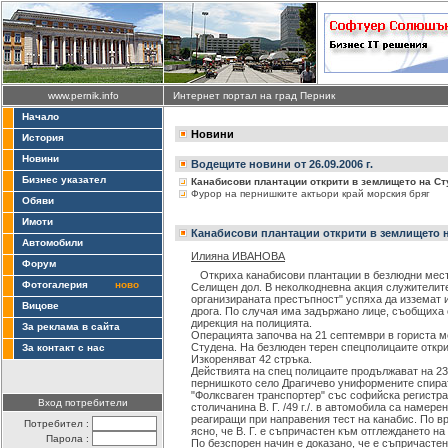
www.pernik.info
Интернет портал на град Перник
Начало
Новини
История
Новини
Водещите новини от 26.09.2006 г.
Бизнес указател
Канабисови плантации открити в землището на Ст
Фурор на пернишките актьори край морския бряг
Обяви
Имоти
Канабисови плантации открити в землището 
Автомобили
Илияна ИВАНОВА
Форум
Откриха канабисови плантации в безлюдни мест
Фотогалерия
ново
Селищен дол. В неколкодневна акция служителите
организираната престъпност" успяха да изземат 
Вицове
дрога. По случая има задържано лице, съобщиха
дирекция на полицията.
За реклама в сайта
Операцията започва на 21 септември в гориста 
Студена. На безлюден терен спецполицаите откри
За контакт с нас
Изкореняват 42 стръка.
Действията на спец полицаите продължават на 23
пернишкото село Драгичево униформените спира
"Фолксваген транспортер" със софийска регистра
Вход потребители
столичанина В. Г. /49 г./. в автомобила са намере
реагиращи при направения тест на канабис. По в
Потребител :
ясно, че В. Г. е съпричастен към отглеждането на
Парола :
По безспорен начин е доказано, че е съпричастен