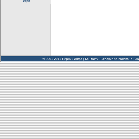
Игри
© 2001-2011 Перник Инфо |
Контакти
|
Условия за ползване
|
За