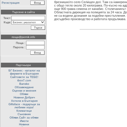
брезнишкото село Селищен дол. Там са намерени
Регистрация
с общо тегло около 20 килограма. По-късно на адре
още 900 грама семена от канабис. Столичанинът 
Търсене в сайта
Областната дирекция на полицията за 24 часа. Д
не са водени дознания за подобни престъпления.
Текст:
досъдебно производство и работата продължава.
Къде:
поща@pernik.info
Поща :
Парола :
Партньори
БГ Бизнес - каталог на
фирмите в България
Сайтовете за ТЕБЕ!
tbox7.com
Bansko
Обзавеждане
Оценки и мнения
Обяви
Новини Добрич
Хотели в България
Giftsface - подаръци за
любими хора!
Климатици
Съновник
Обяви.Сайт за обяви
Имоти
Новини