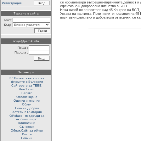
се нормализира вътрешно-партийната дейност и д
Регистрация
ефективно и доброволно членство в БСП.
Нека никой не се поставя над 45 Конгрес на БСП,
Търсене в сайта
Устава на партията. Позитивните послания на 45 
позитивни действия и добра воля от всички, се к
Текст:
Къде:
поща@pernik.info
Поща :
Парола :
Партньори
БГ Бизнес - каталог на
фирмите в България
Сайтовете за ТЕБЕ!
tbox7.com
Bansko
Обзавеждане
Оценки и мнения
Обяви
Новини Добрич
Хотели в България
Giftsface - подаръци за
любими хора!
Климатици
Съновник
Обяви.Сайт за обяви
Имоти
Новини