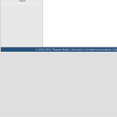
Игри
© 2001-2011 Перник Инфо |
Контакти
|
Условия за ползване
|
За