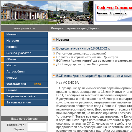
www.pernik.info
Интернет портал на град Перник
Начало
Новини
История
Новини
Водещите новини от 18.06.2002 г.
Бизнес указател
Пет селски школа пред закриване?
Областният спря паметника на Г.Димитров
Обяви
БСП иска “рзколниците” да се извинят и самораз
ДПС-лидер директор на Феродовия
Имоти
Автомобили
БСП иска “рзколниците” да се извинят и сам
Форум
Ива АСЕНОВА
Фотогалерия
ново
Обръщение до всички основни партийни органи
Вицове
приело на свое заседание на 13 юни Изпълнител
БСП, съобщиха от местната червена централа.
За реклама в сайта
В документа е отбелязано, че 45 Конгрес на парт
конструктивни решения, отправени към партията 
За контакт с нас
българското общество и пред Община Перник сто
икономически проблеми. Днес повече от всякога 
всички социалисти, че нямало единство чрез раз
“структури”. Това е все едно да твърдиш, че Емил
Вход потребители
в обръщението. Чрез него Изпълнителното бюро 
социалисти, всички ОПО, че разумните действия 
Потребител :
предполагали саморазпускане на нелегитимните 
Парола :
извинение на пернишката партийна организация з