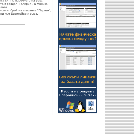
ята си "По поречието на река
та в раздел "Галерия", а Моника
слава.
новият брой на списание "Перник",
 ни към Европейския съюз.