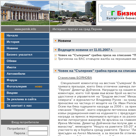
www.pernik.info
Интернет портал на град Перник
Начало
Новини
История
Новини
Водещите новини от 11.01.2007 г.
Бизнес указател
Човек на "Съперник" грабна приза на списание "
Тричленка на ВАС отхвърли жалба на пернишкия км
Обяви
Имоти
Човек на "Съперник" грабна приза на списан
Автомобили
Станислава БОЯНОВА
Форум
Специалният коментатор на вестник "Съперник" В
Фотогалерия
ново
тримата призьори, които бяха отличени завчера ли
"Перник" Димитър Дойчинов. Наградата на нашия к
Вицове
коментари, които той прави във всеки брой на вестн
удостоени и управителят на "Градски вестник" Миха
За реклама в сайта
секирата" и журналистът Владимир Русев - за граж
пренасяне на частица от мощите на Св. Иван Рилск
За контакт с нас
Осем пък бяха годишните награди за 2006 г. за при
списание "Перник", които определи петчленна коми
извън редакционния екип на изданието с председа
награда за принос в пернишката култура и за разн
всички литературни жанрове бе връчена на главния
Вход потребители
Ирена Миткова. Димитър Дойчинов пък получи две на
манастир", мемоарите "Нощта на ракетите SS-20" и 
Потребител :
участието му в борбата срещу ракетите. Призът "Л
Парола :
присъден на Ангел Малинов, а за поезия бе отличе