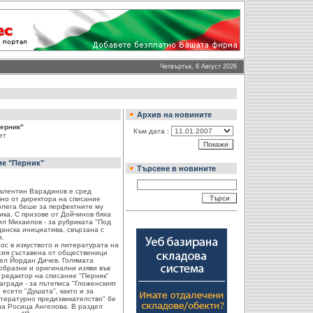
Четвъртък, 6 Август 2026
Архив на новините
Перник"
Към дата :
ет
ие "Перник"
Търсене в новините
алентин Варадинов е сред
чно от директора на списание
олега беше за перфектните му
ика. С призове от Дойчинов бяха
ил Михаилов - за рубриката "Под
данска инициатива, свързана с
и.
нос в изкуството и литературата на
сия съставена от общественици
тел Йордан Дичев. Голямата
ообразни и оригинални изяви във
 редактор на списание "Перник"
гради - за пътеписа "Гложенският
есето "Душата", както и за
итературно предизвикателство" бе
на Росица Ангелова. В раздел