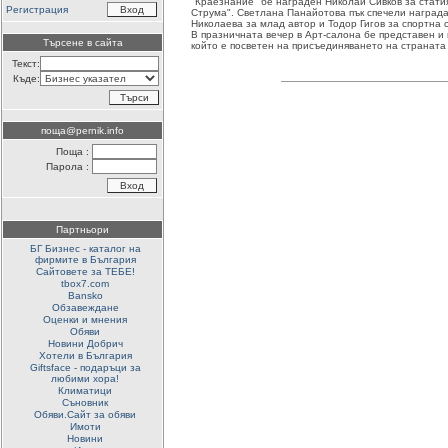
"Краезнание" бе награден Николай Сивков за стати
Регистрация
Струма". Светлана Панайотова пък спечели награда
Николаева за млад автор и Тодор Гигов за спортна 
В празничната вечер в Арт-салона бе представен и 
Търсене в сайта
който е посветен на присъединяването на страната
Текст:
Къде:
поща@pernik.info
Поща :
Парола :
Партньори
БГ Бизнес - каталог на
фирмите в България
Сайтовете за ТЕБЕ!
tbox7.com
Bansko
Обзавеждане
Оценки и мнения
Обяви
Новини Добрич
Хотели в България
Giftsface - подаръци за
любими хора!
Климатици
Съновник
Обяви.Сайт за обяви
Имоти
Новини