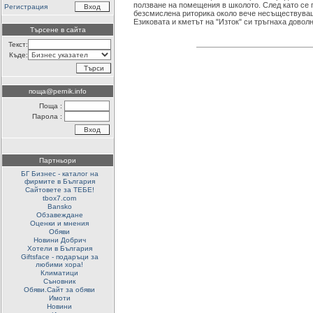
ползване на помещения в школото. След като се 
Регистрация
безсмислена риторика около вече несъществува
Езиковата и кметът на "Изток" си тръгнаха доволн
Търсене в сайта
Текст:
Къде:
поща@pernik.info
Поща :
Парола :
Партньори
БГ Бизнес - каталог на
фирмите в България
Сайтовете за ТЕБЕ!
tbox7.com
Bansko
Обзавеждане
Оценки и мнения
Обяви
Новини Добрич
Хотели в България
Giftsface - подаръци за
любими хора!
Климатици
Съновник
Обяви.Сайт за обяви
Имоти
Новини