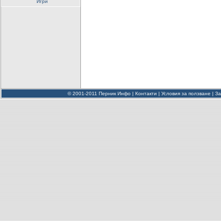
Игри
© 2001-2011 Перник Инфо |
Контакти
|
Условия за ползване
|
За