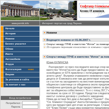
www.pernik.info
Интернет портал на град Перник
Начало
Новини
История
Новини
Водещите новини от 01.06.2007 г.
Бизнес указател
Спорът между ГПЧЕ и кметство "Изток" за помещ
20-годишен пернишки изнасилвач се измъкна с едн
Обяви
Имоти
Спорът между ГПЧЕ и кметство "Изток" за по
Автомобили
Юлия КУЛИНСКА
Форум
Разгорелият се през последните месеци спор м
Фотогалерия
ново
кметство "Изток"на кого да бъде предоставено з
освободено от БТК приключи с потвърждение на по
Вицове
агнето цяло". Въпреки очакваните нежежени страс
децата от Езиковата или там да репетират изпълн
За реклама в сайта
се състоя на заседанието на местния минипарла
общински съветници се обединиха около предло
За контакт с нас
телефонна централа да бъде предоставено за физ
акт за общинска собественост. То е с площ 357,7 
ползване за срок от 10 години. Предстои следкат
кметът сключи договор с учебното заведение.
Вход потребители
Няма да остане без дом и Ансамбъл "Граово". Ока
"Св. Климент Охридски" Анета Евтимова е предл
Потребител :
като ми предоставя цял етаж за репетиции. Стана 
Парола :
ОУ "Елин Пелин" също има конкретно предложен