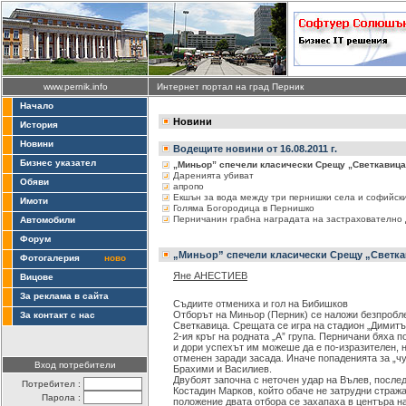
www.pernik.info
Интернет портал на град Перник
Начало
Новини
История
Новини
Водещите новини от 16.08.2011 г.
Бизнес указател
„Миньор” спечели класически Срещу „Светкавица
Даренията убиват
Обяви
апропо
Екшън за вода между три пернишки села и софийск
Имоти
Голяма Богородица в Пернишко
Перничанин грабна наградата на застрахователно 
Автомобили
Форум
„Миньор” спечели класически Срещу „Светк
Фотогалерия
ново
Яне АНЕСТИЕВ
Вицове
За реклама в сайта
Съдиите отмениха и гол на Бибишков
Отборът на Миньор (Перник) се наложи безпробле
За контакт с нас
Светкавица. Срещата се игра на стадион „Димитър
2-ия кръг на родната „А” група. Перничани бяха п
и дори успехът им можеше да е по-изразителен, 
отменен заради засада. Иначе попаденията за „чу
Вход потребители
Брахими и Василиев.
Двубоят започна с неточен удар на Вълев, послед
Потребител :
Костадин Марков, който обаче не затрудни страж
Парола :
положение двата отбора се захапаха в центъра на