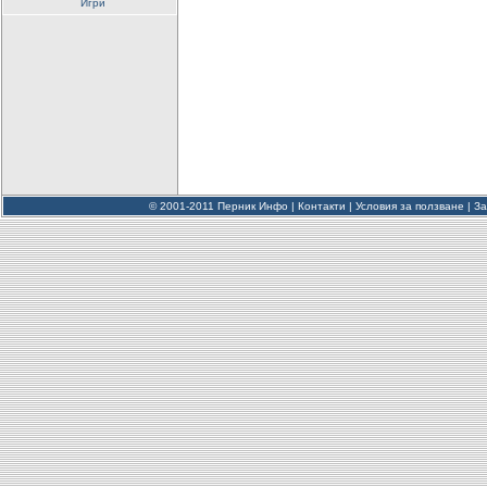
Игри
© 2001-2011 Перник Инфо |
Контакти
|
Условия за ползване
|
За