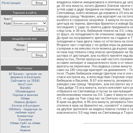
владееха повече инициативата и опитваха да затр
Регистрация
до 16-ата минута, когато Даниел Златков засече 
ъглов удар и даде преднина на перничани. Това 
Търсене в сайта
Светкавица, който можеше да изравни в 23-ата ми
изведен срещу Чворович, ала вратарят на гостите
Текст:
кълбото в странично хвърляне. 4 минути по-късн
Къде:
центъра на терена, финтира бранител и изведе Бр
последният с удар по земята удвои преднината на
след гола, в 36-ата, Бибишков покачи на 3:0, сле
от фаул, но попадението бе отменено заради заса
До края на полувремето зрителите на стадион в 
поща@pernik.info
попадения и така двата тима се оттеглиха на почи
Втората част стартира с по-добра игра на домаки
Поща :
съперник и на няколко пъти можеха да върнат ед
Парола :
остана под топката след опасно центриране на Хр
шутира от дистанция, ала кълбото прелетя над вр
минута пък, Петев пропусна най-чистото положен
оставен непокрит в наказателното поле и от няко
вратата на перничани. Последваха силни минути з
Партньори
само на 180 секунди вратарят на домакините – Ге
пъти. Първо Бибишков изведе Цветков очи в очи 
БГ Бизнес - каталог на
спаси изстрела му, а впоследствие Георгиев отра
фирмите в България
Бибишков и Василев. В 67-ата минута, резервата
Сайтовете за ТЕБЕ!
изведен сам срещу Чворович, ала изстрелът му п
tbox7.com
Така дойде 73-ата минута, когато влезлият като 
Bansko
отбраната на Светкавица и пусна за нахлуващия 
Обзавеждане
необезпокояван покачи на 3:0. Само 4 минути сл
Оценки и мнения
4:0, но удар на Том след пас на Окечуко срещна 
Обяви
В края на двубоя, в 85-ата минута, резервата Ген
Новини Добрич
отклони в крак на бранител на „чуковете” и срещн
Хотели в България
на двубоя зрителите не видяха повече голове и т
Giftsface - подаръци за
любими хора!
класическото 3:0 над тима на Светкавица в Търг
Климатици
Съновник
Обяви.Сайт за обяви
Имоти
Новини