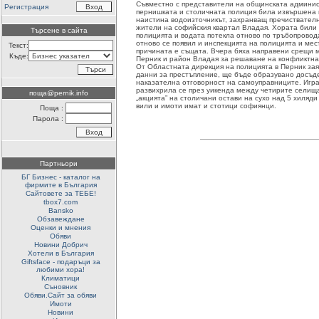
Съвместно с представители на общинската админис
Регистрация
пернишката и столичната полиция била извършена п
наистина водоизточникът, захранващ пречиствателн
жители на софийския квартал Владая. Хората били
Търсене в сайта
полицията и водата потекла отново по тръбопровод
отново се появил и инспекцията на полицията и мес
Текст:
причината е същата. Вчера бяха направени срещи 
Къде:
Перник и район Владая за решаване на конфликтна
От Областната дирекция на полицията в Перник зая
данни за престъпление, ще бъде образувано досъд
наказателна отговорност на самоуправниците. Игра
развихрила се през уикенда между четирите селища
поща@pernik.info
„акцията” на столичани остави на сухо над 5 хиляди
вили и имоти имат и стотици софиянци.
Поща :
Парола :
Партньори
БГ Бизнес - каталог на
фирмите в България
Сайтовете за ТЕБЕ!
tbox7.com
Bansko
Обзавеждане
Оценки и мнения
Обяви
Новини Добрич
Хотели в България
Giftsface - подаръци за
любими хора!
Климатици
Съновник
Обяви.Сайт за обяви
Имоти
Новини