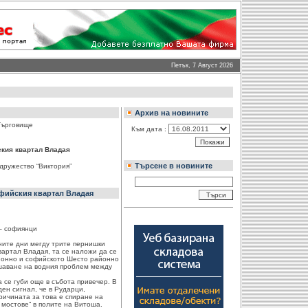
Петък, 7 Август 2026
Архив на новините
 Търговище
Към дата :
ския квартал Владая
Търсене в новините
дружество “Виктория”
офийския квартал Владая
 – софиянци
вните дни мегду трите пернишки
вартал Владая, та се наложи да се
йонно и софийското Шесто районно
ешаване на водния проблем между
се губи още в събота привечер. В
ен сигнал, че в Рударци,
ричината за това е спиране на
 мостове” в полите на Витоша.