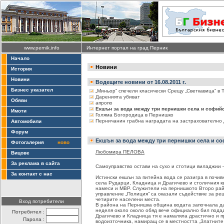
www.pernik.info
Интернет портал на град Перник
Начало
Новини
История
Новини
Водещите новини от 16.08.2011 г.
Бизнес указател
„Миньор” спечели класически Срещу „Светкавица” в
Даренията убиват
Обяви
апропо
Екшън за вода между три пернишки села и софий
Имоти
Голяма Богородица в Пернишко
Перничанин грабна наградата на застрахователно 
Автомобили
Форум
Екшън за вода между три пернишки села и с
Фотогалерия
ново
Любомира ПЕЛОВА
Вицове
За реклама в сайта
Самоуправство остави на сухо и стотици виладжии
За контакт с нас
Истински екшън за питейна вода се разигра в почи
села Рударци, Кладница и Драгичево и столичния к
намеси и МВР. Служители на пернишкото Второ ра
управление „Полиция” са оказали съдействие за р
четирите населени места.
Вход потребители
В района на Пернишка община водата започнала да 
неделя около около обяд вече официално бил подад
Потребител :
Драгичево и Кладница тя е намаляла драстично и п
Парола :
водоизточника, намиращ се в местността „Златните