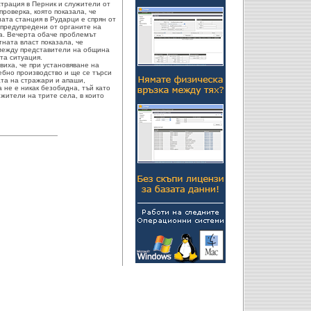
трация в Перник и служители от
роверка, която показала, че
ата станция в Рударци е спрян от
 предупредени от органите на
а. Вечерта обаче проблемът
тната власт показала, че
между представители на община
та ситуация.
виха, че при установяване на
ебно производство и ще се търси
та на стражари и апаши,
 не е никак безобидна, тъй като
 жители на трите села, в които