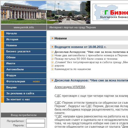
www.pernik.info
Интернет портал на град Перник
Начало
Новини
История
Новини
Водещите новини от 18.08.2011 г.
Бизнес указател
Десислав Аспарухов: “Ние сме за ясна политика 
Нови два автомобила с пренабити номера в Перник
Обяви
Пожар погълна 50 000 бали слама и техника
„Славия” без титулярния вратар в събота срещу „Ми
Имоти
апропо
Камикадзета по нашенски
Автомобили
Форум
Десислав Аспарухов: “Ние сме за ясна полит
Фотогалерия
ново
Александра ИЛИЕВА
Вицове
За реклама в сайта
СДС преговаря с още три-четири партии за коали
За контакт с нас
СДС-Перник оттегли тримата си общински си съве
Перник“. Лидерът на СДС Перник, Десислав Аспар
била необходима поради разцеплението, настъпи
сините.
Вход потребители
“СДС направи една равносметка на работата на г
общинския съвет и оценката ни е незадоволителна
Потребител :
това, че на предстоящите избори ние сме в отде
Парола :
оттегли общинските си съветници от групата “Дем