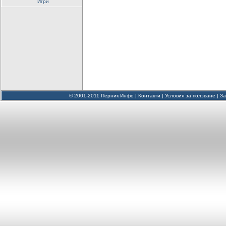
Игри
© 2001-2011 Перник Инфо |
Контакти
|
Условия за ползване
|
За