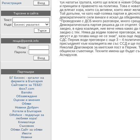
тук нататък групата, която ще влезе в новия Общ
Регистрация
и принципи в правенето на политика. Това е нова
да влязат хора, които са активни, които имат жел
Търсене в сайта
Той допълни, че като най-голяма партия в дяснот
демократичните сили винаги е искал да обединяв
Текст:
“Проведохме с ДСБ много разговори, много срещи
Къде:
Демократическата партия решиха да се отцепят. 
заедно, в една коалиция, ние вече няма какво д
заедно с тях. Няма да водим повече преговори, м
август и до тогава нищо не се знае”, каза още ли
СДС Перник води преговори с още 3 – 4 политичес
поща@pernik.info
присъединят към коалицията им със ССД и ще по
Николай Драгомиров за кметския пост в Перник. Т
Поща :
общински съветници. Техните имена ще бъдат с
Парола :
Аспарухов.
Партньори
БГ Бизнес - каталог на
фирмите в България
Сайтовете за ТЕБЕ!
tbox7.com
Bansko
Обзавеждане
Оценки и мнения
Обяви
Новини Добрич
Хотели в България
Giftsface - подаръци за
любими хора!
Климатици
Съновник
Обяви.Сайт за обяви
Имоти
Новини