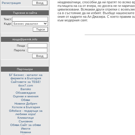
неадекватници, способни да ни пратят по всяко в
Регистрация
пътищата на са от вчера, но досега не ги наричах
цивилизовани. Всякакви други отрепки с всевъзм
Търсене в сайта
са в състояние да ни избият. Въобще нашенските
ония от кадрите на Ал Джазира. С което правим 
Текст:
към модерния свят.
Къде:
поща@pernik.info
Поща :
Парола :
Партньори
БГ Бизнес - каталог на
фирмите в България
Сайтовете за ТЕБЕ!
tbox7.com
Bansko
Обзавеждане
Оценки и мнения
Обяви
Новини Добрич
Хотели в България
Giftsface - подаръци за
любими хора!
Климатици
Съновник
Обяви.Сайт за обяви
Имоти
Новини