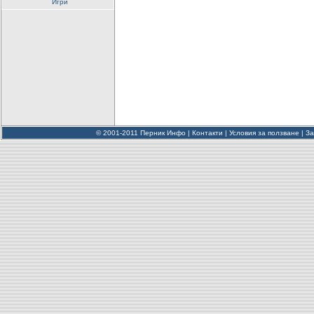
Игри
© 2001-2011 Перник Инфо |
Контакти
|
Условия за ползване
|
За