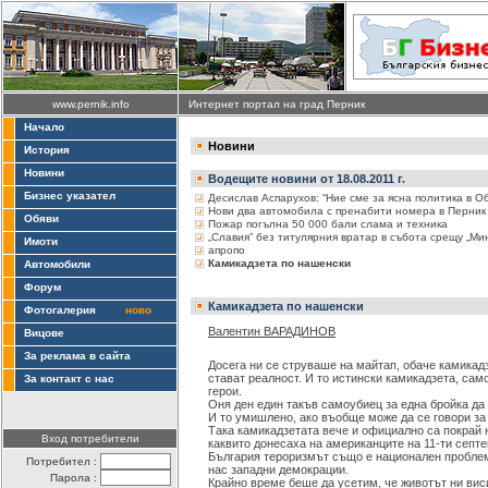
www.pernik.info
Интернет портал на град Перник
Начало
Новини
История
Новини
Водещите новини от 18.08.2011 г.
Бизнес указател
Десислав Аспарухов: “Ние сме за ясна политика в О
Нови два автомобила с пренабити номера в Перник
Обяви
Пожар погълна 50 000 бали слама и техника
„Славия” без титулярния вратар в събота срещу „Ми
Имоти
апропо
Камикадзета по нашенски
Автомобили
Форум
Камикадзета по нашенски
Фотогалерия
ново
Валентин ВАРАДИНОВ
Вицове
За реклама в сайта
Досега ни се струваше на майтап, обаче камикадз
стават реалност. И то истински камикадзета, сам
За контакт с нас
герои.
Оня ден един такъв самоубиец за една бройка да 
И то умишлено, ако въобще може да се говори за
Така камикадзетата вече и официално са покрай 
Вход потребители
каквито донесаха на американците на 11-ти септем
България тероризмът също е национален проблем,
Потребител :
нас западни демокрации.
Парола :
Крайно време беше да усетим, че животът ни вис