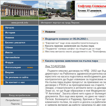
www.pernik.info
Интернет портал на град Перник
Начало
Новини
История
Новини
Водещите новини от 05.04.2002 г.
Бизнес указател
“Еврометал” още иска корабостроителницата
Касата приема заявления на пълна пара
Обяви
“Подкрепа” напира шефът на пощата да си ходи
Мистика витаела около разделянето на “Топлофикац
Имоти
Автомобили
Касата приема заявления на пълна пара
Форум
Яна ТОДОРОВА
Фотогалерия
ново
Първите няколко договора по НРД - 2002 ще бъд
Вицове
директорът на Районната здравноосигурителна ка
юристите на касата подготвяха необходимите док
За реклама в сайта
контрагентите да бъдат извикани за подписване н
На пълна пара върви процесът за приемане на за
За контакт с нас
договори с РЗОК и за преподписване на старите.
лекари, стоматолозите и аптеките вече са деклар
Знае се, че ще бъде образуван и нов Медицински
“Р. Ангелова”. Засега обаче нито една от болници
Вход потребители
документи. Все още има време, но дано не чакат 
Петков. Болниците в Радомир, Брезник и Трън ще
Потребител :
клиничните пътеки, по които и досега са работил
Парола :
е заявила желание да работи занапред по две нов