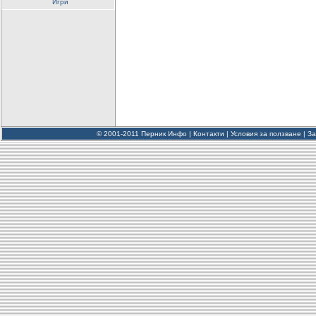
Игри
© 2001-2011 Перник Инфо |
Контакти
|
Условия за ползване
|
За