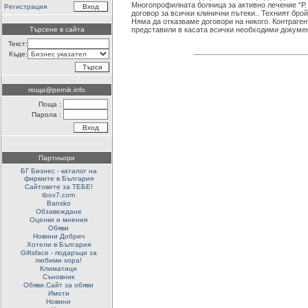
Многопрофилната болница за активно лечение “Р.
Регистрация
договор за всички клинични пътеки.. Техният брой 
Няма да отказваме договори на никого. Контраген
Търсене в сайта
представили в касата всички необходими докумен
Текст:
Къде:
поща@pernik.info
Поща :
Парола :
Партньори
БГ Бизнес - каталог на
фирмите в България
Сайтовете за ТЕБЕ!
tbox7.com
Bansko
Обзавеждане
Оценки и мнения
Обяви
Новини Добрич
Хотели в България
Giftsface - подаръци за
любими хора!
Климатици
Съновник
Обяви.Сайт за обяви
Имоти
Новини