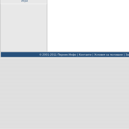
Игри
© 2001-2011 Перник Инфо |
Контакти
|
Условия за ползване
|
За