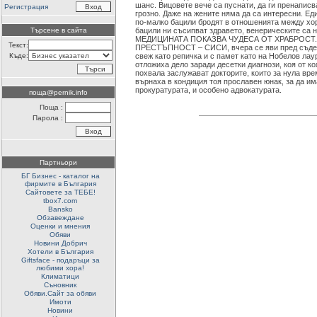
шанс. Вицовете вече са пуснати, да ги пренаписв
Регистрация
грозно. Даже на жените няма да са интересни. Е
по-малко бацили бродят в отношенията между хор
Търсене в сайта
бацили ни съсипват здравето, венерическите са 
МЕДИЦИНАТА ПОКАЗВА ЧУДЕСА ОТ ХРАБРОСТ
Текст:
ПРЕСТЪПНОСТ – СИСИ, вчера се яви пред съдеб
Къде:
свеж като репичка и с памет като на Нобелов лау
отложиха дело заради десетки диагнози, коя от к
похвала заслужават докторите, които за нула вре
върнаха в кондиция тоя прославен юнак, за да има
прокуратурата, и особено адвокатурата.
поща@pernik.info
Поща :
Парола :
Партньори
БГ Бизнес - каталог на
фирмите в България
Сайтовете за ТЕБЕ!
tbox7.com
Bansko
Обзавеждане
Оценки и мнения
Обяви
Новини Добрич
Хотели в България
Giftsface - подаръци за
любими хора!
Климатици
Съновник
Обяви.Сайт за обяви
Имоти
Новини