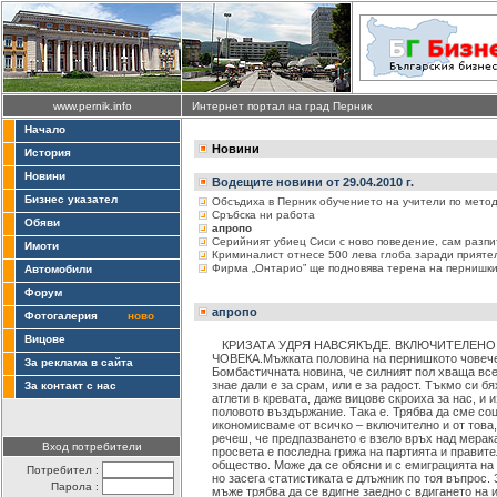
www.pernik.info
Интернет портал на град Перник
Начало
Новини
История
Новини
Водещите новини от 29.04.2010 г.
Бизнес указател
Обсъдиха в Перник обучението на учители по метод
Сръбска ни работа
Обяви
апропо
Серийният убиец Сиси с ново поведение, сам разпи
Имоти
Криминалист отнесе 500 лева глоба заради прияте
Фирма „Онтарио” ще подновява терена на пернишки
Автомобили
Форум
апропо
Фотогалерия
ново
Вицове
КРИЗАТА УДРЯ НАВСЯКЪДЕ. ВКЛЮЧИТЕЛЕНО
ЧОВЕКА.Мъжката половина на пернишкото човечес
За реклама в сайта
Бомбастичната новина, че силният пол хваща все
знае дали е за срам, или е за радост. Тъкмо си 
За контакт с нас
атлети в кревата, даже вицове скроиха за нас, и
половото въздържание. Така е. Трябва да сме соц
икономисваме от всичко – включително и от това,
речеш, че предпазването е взело връх над мерака
Вход потребители
просвета е последна грижа на партията и правите
общество. Може да се обясни и с емиграцията на
Потребител :
но засега статистиката е длъжник по тоя въпрос.
Парола :
мъже трябва да се вдигне заедно с вдигането на